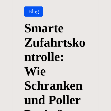
Posted
Blog
in
Smarte
Zufahrtsko
ntrolle:
Wie
Schranken
und Poller