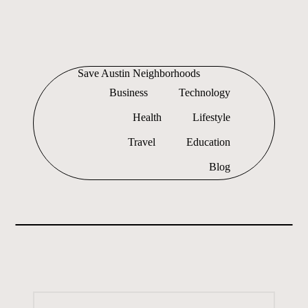
Skip
to
Save Austin Neighborhoods
content
Advocating
Business
Technology
Austin
and
Health
Lifestyle
exploring
everything
Travel
Education
Blog