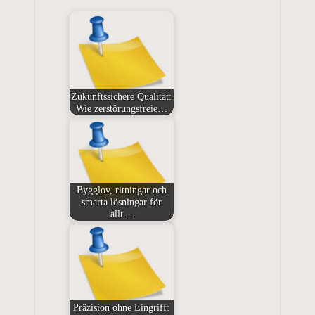
Zukunftssichere Qualität:
Wie zerstörungsfreie…
Bygglov, ritningar och
smarta lösningar för
allt…
Präzision ohne Eingriff: