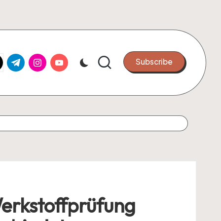
k.com
tter.com
t.me
instagram.com
youtube.com
Subscribe
Werkstoffprüfung