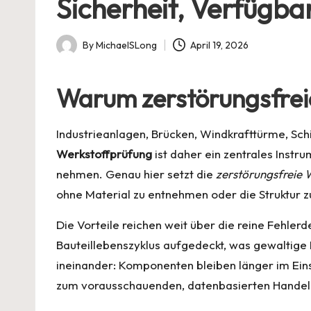
Sicherheit, Verfügba
By
MichaelSLong
April 19, 2026
Posted
by
Warum zerstörungsfreie
Industrieanlagen, Brücken, Windkrafttürme, Sc
Werkstoffprüfung
ist daher ein zentrales Instr
nehmen. Genau hier setzt die
zerstörungsfreie 
ohne Material zu entnehmen oder die Struktur zu
Die Vorteile reichen weit über die reine Fehlerd
Bauteillebenszyklus aufgedeckt, was gewaltige 
ineinander: Komponenten bleiben länger im Einsa
zum vorausschauenden, datenbasierten Handel