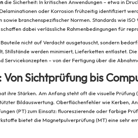
en
die Sicherheit: In kritischen Anwendungen – etwa in Dru
elaminationen oder Korrosion frühzeitig identifiziert werd
en sowie branchenspezifischer Normen. Standards wie ISO 9
) schaffen dabei verlässliche Rahmenbedingungen für repr
Bauteile nicht auf Verdacht ausgetauscht, sondern bedarf
, Stillstände werden minimiert, Lieferketten entlastet. Di
 und Servicekonzepten – von der Fertigung über die Abnah
: Von Sichtprüfung bis Comp
hat ihre Stärken. Am Anfang steht oft die visuelle Prüfung
ützter Bildauswertung. Oberflächenfehler wie Kerben, An
ngen (PT) zum Einsatz: fluoreszierende oder farbige Prüfmi
kstoffe bietet die Magnetpulverprüfung (MT) eine sehr em