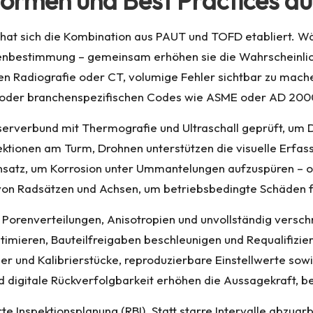
Normen und Best Practices au
hat sich die Kombination aus PAUT und TOFD etabliert. Wä
genbestimmung – gemeinsam erhöhen sie die Wahrscheinlichk
en Radiografie oder CT, volumige Fehler sichtbar zu mach
 oder branchenspezifischen Codes wie ASME oder AD 200
serverbund mit Thermografie und Ultraschall geprüft, um 
pektionen am Turm, Drohnen unterstützen die visuelle Erfa
satz, um Korrosion unter Ummantelungen aufzuspüren – oh
t von Radsätzen und Achsen, um betriebsbedingte Schäden 
: Porenverteilungen, Anisotropien und unvollständig vers
timieren, Bauteilfreigaben beschleunigen und Requalifizie
 und Kalibrierstücke, reproduzierbare Einstellwerte sowie 
nd digitale Rückverfolgbarkeit erhöhen die Aussagekraft, b
erte Inspektionsplanung (RBI). Statt starre Intervalle abzu