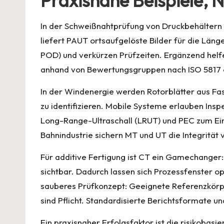
Praxisnahe Beispiele, 
In der Schweißnahtprüfung von Druckbehältern 
liefert PAUT ortsaufgelöste Bilder für die Län
POD) und verkürzen Prüfzeiten. Ergänzend helf
anhand von Bewertungsgruppen nach ISO 5817
In der Windenergie werden Rotorblätter aus Fa
zu identifizieren. Mobile Systeme erlauben Ins
Long-Range-Ultraschall (LRUT) und PEC zum Ein
Bahnindustrie sichern MT und UT die Integritä
Für additive Fertigung ist CT ein Gamechanger
sichtbar. Dadurch lassen sich Prozessfenster op
sauberes Prüfkonzept: Geeignete Referenzkörper
sind Pflicht. Standardisierte Berichtsformate u
Ein praxisnaher Erfolgsfaktor ist die risikobasi