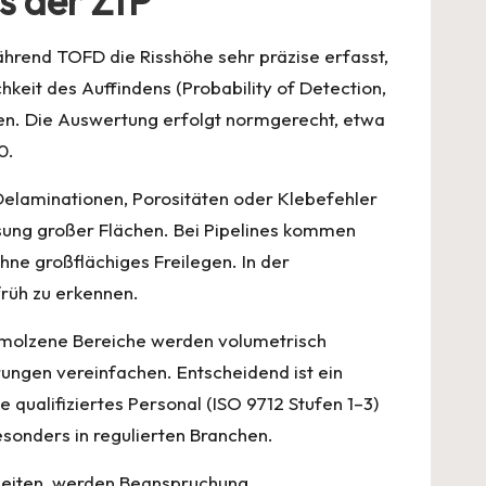
s der ZfP
hrend TOFD die Risshöhe sehr präzise erfasst,
eit des Auffindens (Probability of Detection,
en. Die Auswertung erfolgt normgerecht, etwa
0.
Delaminationen, Porositäten oder Klebefehler
ssung großer Flächen. Bei Pipelines kommen
ne großflächiges Freilegen. In der
früh zu erkennen.
chmolzene Bereiche werden volumetrisch
rungen vereinfachen. Entscheidend ist ein
qualifiziertes Personal (ISO 9712 Stufen 1–3)
esonders in regulierten Branchen.
arbeiten, werden Beanspruchung,