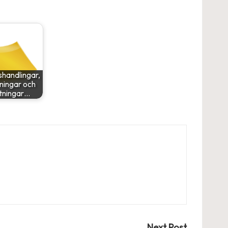
handlingar,
ningar och
itningar…
Next Post