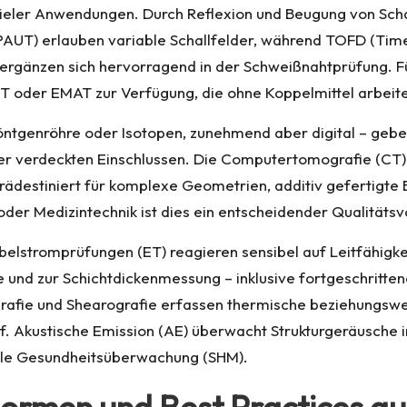
vieler Anwendungen. Durch Reflexion und Beugung von Schal
UT) erlauben variable Schallfelder, während TOFD (Time-o
rgänzen sich hervorragend in der Schweißnahtprüfung. Fü
UT oder EMAT zur Verfügung, die ohne Koppelmittel arbeite
Röntgenröhre oder Isotopen, zunehmend aber digital – geb
er verdeckten Einschlussen. Die Computertomografie (CT) g
rädestiniert für komplexe Geometrien, additiv gefertigte
oder Medizintechnik ist dies ein entscheidender Qualitätsvo
lstromprüfungen (ET) reagieren sensibel auf Leitfähigkei
e und zur Schichtdickenmessung – inklusive fortgeschritte
rafie und Shearografie erfassen thermische beziehungswe
. Akustische Emission (AE) überwacht Strukturgeräusche 
relle Gesundheitsüberwachung (SHM).