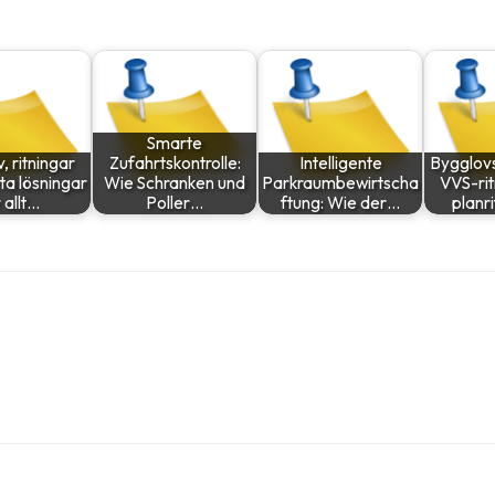
Smarte
, ritningar
Zufahrtskontrolle:
Intelligente
Bygglovs
ta lösningar
Wie Schranken und
Parkraumbewirtscha
VVS-rit
 allt…
Poller…
ftung: Wie der…
planr