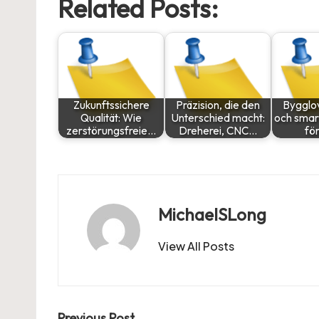
Related Posts:
Zukunftssichere
Präzision, die den
Bygglov
Qualität: Wie
Unterschied macht:
och smar
zerstörungsfreie…
Dreherei, CNC…
för
MichaelSLong
View All Posts
Previous Post