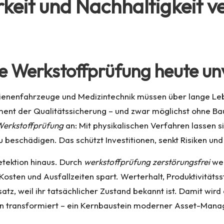
rkeit und Nachhaltigkeit v
 Werkstoffprüfung heute unv
hienenfahrzeuge und Medizintechnik müssen über lange Leb
ument der Qualitätssicherung – und zwar möglichst ohne B
Werkstoffprüfung
an: Mit physikalischen Verfahren lassen s
 beschädigen. Das schützt Investitionen, senkt Risiken un
etektion hinaus. Durch
werkstoffprüfung zerstörungsfrei
wer
Kosten und Ausfallzeiten spart. Werterhalt, Produktivität
tz, weil ihr tatsächlicher Zustand bekannt ist. Damit wir
n transformiert – ein Kernbaustein moderner Asset-Mana