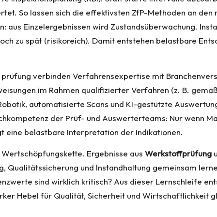
. So lassen sich die effektivsten ZfP-Methoden an den ri
ein: aus Einzelergebnissen wird Zustandsüberwachung. In
 noch zu spät (risikoreich). Damit entstehen belastbare 
 prüfung
verbinden Verfahrensexpertise mit Branchenvers
weisungen im Rahmen qualifizierter Verfahren (z. B. gemäß
botik, automatisierte Scans und KI-gestützte Auswertung
 Fachkompetenz der Prüf- und Auswerterteams: Nur wenn Ma
t eine belastbare Interpretation der Indikationen.
er Wertschöpfungskette. Ergebnisse aus
Werkstoffprüfung
gung, Qualitätssicherung und Instandhaltung gemeinsam le
nzwerte sind wirklich kritisch? Aus dieser Lernschleife e
ker Hebel für Qualität, Sicherheit und Wirtschaftlichkeit