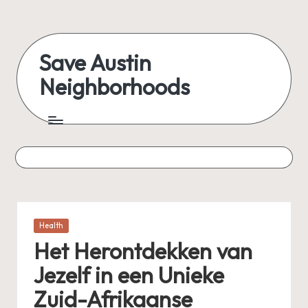
Skip
to
Save Austin
content
Neighborhoods
Advocating
Austin
and
exploring
everything
Posted
Health
in
Het Herontdekken van
Jezelf in een Unieke
Zuid-Afrikaanse