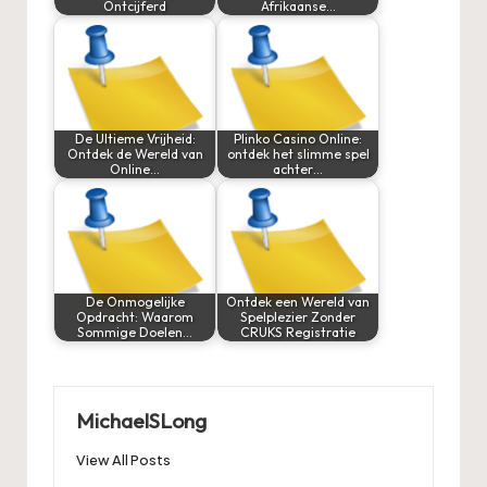
Ontcijferd
Afrikaanse…
De Ultieme Vrijheid:
Plinko Casino Online:
Ontdek de Wereld van
ontdek het slimme spel
Online…
achter…
De Onmogelijke
Ontdek een Wereld van
Opdracht: Waarom
Spelplezier Zonder
Sommige Doelen…
CRUKS Registratie
MichaelSLong
View All Posts