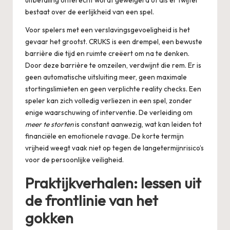
uitbetaling onterecht wordt geweigerd of als er twijfel
bestaat over de eerlijkheid van een spel.
Voor spelers met een verslavingsgevoeligheid is het
gevaar het grootst. CRUKS is een drempel, een bewuste
barrière die tijd en ruimte creëert om na te denken.
Door deze barrière te omzeilen, verdwijnt die rem. Er is
geen automatische uitsluiting meer, geen maximale
stortingslimieten en geen verplichte reality checks. Een
speler kan zich volledig verliezen in een spel, zonder
enige waarschuwing of interventie. De verleiding om
meer te storten
is constant aanwezig, wat kan leiden tot
financiële en emotionele ravage. De korte termijn
vrijheid weegt vaak niet op tegen de langetermijnrisico’s
voor de persoonlijke veiligheid.
Praktijkverhalen: lessen uit
de frontlinie van het
gokken