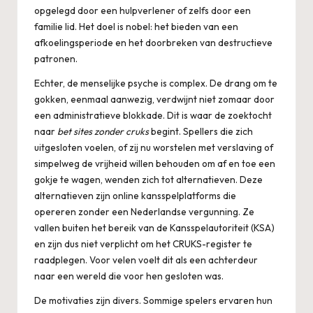
opgelegd door een hulpverlener of zelfs door een
familie lid. Het doel is nobel: het bieden van een
afkoelingsperiode en het doorbreken van destructieve
patronen.
Echter, de menselijke psyche is complex. De drang om te
gokken, eenmaal aanwezig, verdwijnt niet zomaar door
een administratieve blokkade. Dit is waar de zoektocht
naar
bet sites zonder cruks
begint. Spellers die zich
uitgesloten voelen, of zij nu worstelen met verslaving of
simpelweg de vrijheid willen behouden om af en toe een
gokje te wagen, wenden zich tot alternatieven. Deze
alternatieven zijn online kansspelplatforms die
opereren zonder een Nederlandse vergunning. Ze
vallen buiten het bereik van de Kansspelautoriteit (KSA)
en zijn dus niet verplicht om het CRUKS-register te
raadplegen. Voor velen voelt dit als een achterdeur
naar een wereld die voor hen gesloten was.
De motivaties zijn divers. Sommige spelers ervaren hun