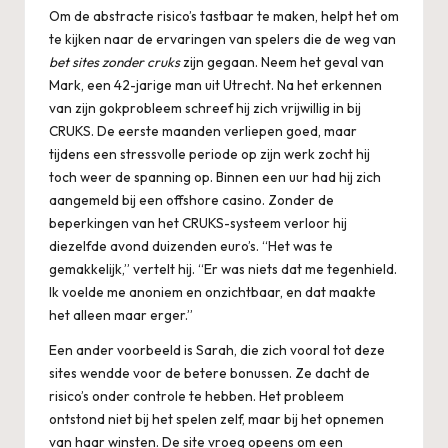
Om de abstracte risico’s tastbaar te maken, helpt het om
te kijken naar de ervaringen van spelers die de weg van
bet sites zonder cruks
zijn gegaan. Neem het geval van
Mark, een 42-jarige man uit Utrecht. Na het erkennen
van zijn gokprobleem schreef hij zich vrijwillig in bij
CRUKS. De eerste maanden verliepen goed, maar
tijdens een stressvolle periode op zijn werk zocht hij
toch weer de spanning op. Binnen een uur had hij zich
aangemeld bij een offshore casino. Zonder de
beperkingen van het CRUKS-systeem verloor hij
diezelfde avond duizenden euro’s. “Het was te
gemakkelijk,” vertelt hij. “Er was niets dat me tegenhield.
Ik voelde me anoniem en onzichtbaar, en dat maakte
het alleen maar erger.”
Een ander voorbeeld is Sarah, die zich vooral tot deze
sites wendde voor de betere bonussen. Ze dacht de
risico’s onder controle te hebben. Het probleem
ontstond niet bij het spelen zelf, maar bij het opnemen
van haar winsten. De site vroeg opeens om een