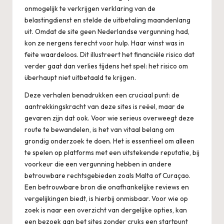
onmogelijk te verkrijgen verklaring van de
belastingdienst en stelde de uitbetaling maandenlang
uit. Omdat de site geen Nederlandse vergunning had,
kon ze nergens terecht voor hulp. Haar winst was in
feite waardeloos. Dit illustreert het financiële risico dat
verder gaat dan verlies tijdens het spel: het risico om
überhaupt niet uitbetaald te krijgen.
Deze verhalen benadrukken een cruciaal punt: de
aantrekkingskracht van deze sites is reëel, maar de
gevaren zijn dat ook. Voor wie serieus overweegt deze
route te bewandelen, is het van vitaal belang om
grondig onderzoek te doen. Het is essentieel om alleen
te spelen op platforms met een uitstekende reputatie, bij
voorkeur die een vergunning hebben in andere
betrouwbare rechtsgebieden zoals Malta of Curaçao.
Een betrouwbare bron die onafhankelijke reviews en
vergelijkingen biedt, is hierbij onmisbaar. Voor wie op
zoek is naar een overzicht van dergelijke opties, kan
een bezoek aan
bet sites zonder cruks
een startpunt