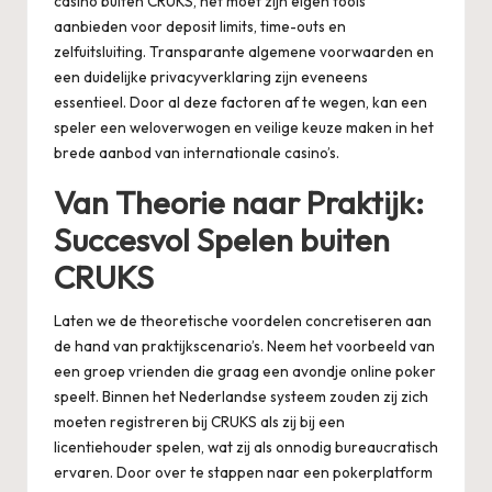
casino buiten CRUKS, het moet zijn eigen tools
aanbieden voor deposit limits, time-outs en
zelfuitsluiting. Transparante algemene voorwaarden en
een duidelijke privacyverklaring zijn eveneens
essentieel. Door al deze factoren af te wegen, kan een
speler een weloverwogen en veilige keuze maken in het
brede aanbod van internationale casino’s.
Van Theorie naar Praktijk:
Succesvol Spelen buiten
CRUKS
Laten we de theoretische voordelen concretiseren aan
de hand van praktijkscenario’s. Neem het voorbeeld van
een groep vrienden die graag een avondje online poker
speelt. Binnen het Nederlandse systeem zouden zij zich
moeten registreren bij CRUKS als zij bij een
licentiehouder spelen, wat zij als onnodig bureaucratisch
ervaren. Door over te stappen naar een pokerplatform