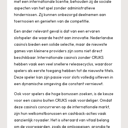
met een internationale licentie, behouden zij de sociale
aspecten van het spel zonder administratieve
hindernissen. Zij kunnen onbezorgd deelnemen aan
toernooien en genieten van de competitie.
Een ander relevant geval is dat van een ervaren
slotspeler die waarde hecht aan innovatie. Nederlandse
casino’s bieden een solide selectie, maar de nieuwste
games van kleinere providers zijn soms niet direct
beschikbaar. Internationale casino’s zonder CRUKS
hebben vaak een veel snellere releasecyclus, waardoor
spelers als eerste toegang hebben tot de nieuwste titels.
Deze speler kan zijn passie voor slots volledig uitleven in
een dynamische omgeving die constant vernieuwt.
Ook voor spelers die hoge bonussen zoeken, is de keuze
voor een casino buiten CRUKS vaak voordeliger. Omdat
deze casino’s concurreren op de internationale markt,
zijn hun welkomstbonussen en cashback-acties vaak
aanzienlijk royaaler. Het is uiteraard van vitaal belang
om de voorwaarden, zoals de omloopeisen, grondig te