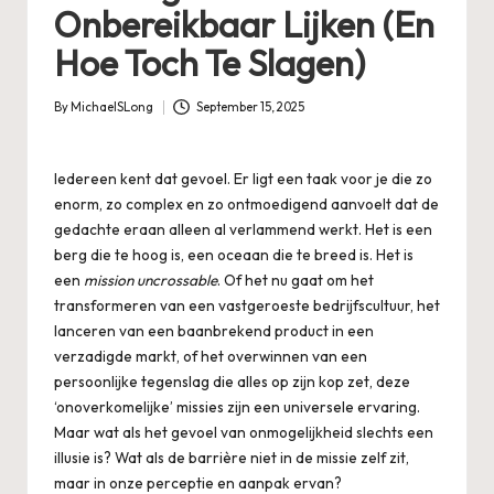
Onbereikbaar Lijken (En
Hoe Toch Te Slagen)
By
MichaelSLong
September 15, 2025
Posted
by
Iedereen kent dat gevoel. Er ligt een taak voor je die zo
enorm, zo complex en zo ontmoedigend aanvoelt dat de
gedachte eraan alleen al verlammend werkt. Het is een
berg die te hoog is, een oceaan die te breed is. Het is
een
mission uncrossable
. Of het nu gaat om het
transformeren van een vastgeroeste bedrijfscultuur, het
lanceren van een baanbrekend product in een
verzadigde markt, of het overwinnen van een
persoonlijke tegenslag die alles op zijn kop zet, deze
‘onoverkomelijke’ missies zijn een universele ervaring.
Maar wat als het gevoel van onmogelijkheid slechts een
illusie is? Wat als de barrière niet in de missie zelf zit,
maar in onze perceptie en aanpak ervan?