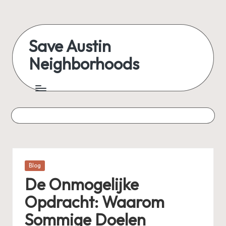
Skip
to
Save Austin
content
Neighborhoods
Advocating
Austin
and
exploring
everything
Posted
Blog
in
De Onmogelijke
Opdracht: Waarom
Sommige Doelen