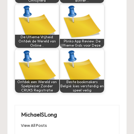
Ontcijferd
achter…
De Ultieme Vrijheid:
Ontdek de Wereld van
Plinko App Review: De
Online…
Ultieme Gids voor Deze…
Ontdek een Wereld van
Beste bookmakers
Spelplezier Zonder
België: kies verstandig en
CRUKS Registratie
speel veilig
MichaelSLong
View All Posts