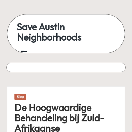
Skip
to
Save Austin
content
Neighborhoods
Advocating
Austin
and
exploring
everything
Posted
Blog
in
De Hoogwaardige
Behandeling bij Zuid-
Afrikaanse