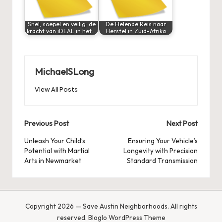
Snel, soepel en veilig: de
De Helende Reis naar
kracht van iDEAL in het…
Herstel in Zuid-Afrika
MichaelSLong
View All Posts
Post
Previous Post
Next Post
navigation
Unleash Your Child’s
Ensuring Your Vehicle’s
Potential with Martial
Longevity with Precision
Arts in Newmarket
Standard Transmission
Copyright 2026 — Save Austin Neighborhoods. All rights
reserved.
Bloglo WordPress Theme