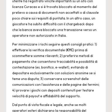
utente ha registrato vincite importanti su un sito con
licenza Curacao e si è trovato bloccato al momento del
prelievo a causa di documenti non accettati o di clausole
poco chiare sui requisiti di puntata. In un altro caso, un
giocatore ha subito difficoltà con il chargeback dopo
che la banca aveva bloccato una transazione verso un
operatore non autorizzato in Italia.
Per minimizzare i rischi seguire questi consigli pratici: 1)
effettuare la verifica documentale (
KYC
) prima di
scommettere somme rilevanti; 2) preferire metodi di
pagamento che consentono tracciabilità e possibilità di
contestazione (es. bonifico, e-wallet), evitando di
depositare esclusivamente con soluzioni anonime se si
teme una disputa; 3) conservare screenshot delle
comunicazioni con l’assistenza e delle pagine dei termini;
4) provare i giochi con depositi contenuti per testare
velocità di payout e affidabilità del supporto.
Dal punto di vista fiscale e legale, anche se molti
operatori esteri dichiarano la responsabilità del