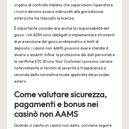
organo di controllo italiano che supervisioni l’operatore,
i ricorsi devono essere indirizzati alla giurisdizione
estera che ha rilasciato la licenza.
È importante considerare anche la responsabilità del
gioco: i siti ADM sono obbligati a implementare strumenti
di prevenzione del gioco problematico e limiti di
deposito; i casinò non AAMS possono avere standard
diversi o assenti. Infine, la protezione dei dati personali e
le verifiche KYC (Know Your Customer) possono variare
notevolmente in termini di severità e trasparenza a
seconda della normativa locale applicata dal provider
estero.
Come valutare sicurezza,
pagamenti e bonus nei
casinò non AAMS
Quando si valuta un
casinò non aams
, conviene seguire