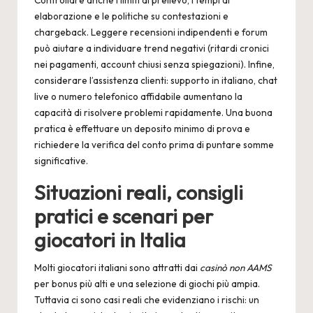
Controllare anche i limiti di prelievo, i tempi di
elaborazione e le politiche su contestazioni e
chargeback. Leggere recensioni indipendenti e forum
può aiutare a individuare trend negativi (ritardi cronici
nei pagamenti, account chiusi senza spiegazioni). Infine,
considerare l’assistenza clienti: supporto in italiano, chat
live o numero telefonico affidabile aumentano la
capacità di risolvere problemi rapidamente. Una buona
pratica è effettuare un deposito minimo di prova e
richiedere la verifica del conto prima di puntare somme
significative.
Situazioni reali, consigli
pratici e scenari per
giocatori in Italia
Molti giocatori italiani sono attratti dai
casinò non AAMS
per bonus più alti e una selezione di giochi più ampia.
Tuttavia ci sono casi reali che evidenziano i rischi: un