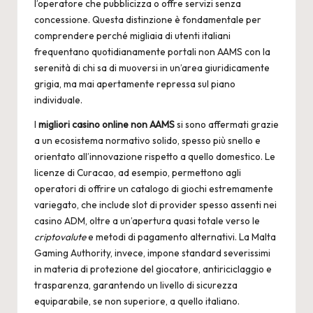
l’operatore che pubblicizza o offre servizi senza
concessione. Questa distinzione è fondamentale per
comprendere perché migliaia di utenti italiani
frequentano quotidianamente portali non AAMS con la
serenità di chi sa di muoversi in un’area giuridicamente
grigia, ma mai apertamente repressa sul piano
individuale.
I
migliori casino online non AAMS
si sono affermati grazie
a un ecosistema normativo solido, spesso più snello e
orientato all’innovazione rispetto a quello domestico. Le
licenze di Curacao, ad esempio, permettono agli
operatori di offrire un catalogo di giochi estremamente
variegato, che include slot di provider spesso assenti nei
casino ADM, oltre a un’apertura quasi totale verso le
criptovalute
e metodi di pagamento alternativi. La Malta
Gaming Authority, invece, impone standard severissimi
in materia di protezione del giocatore, antiriciclaggio e
trasparenza, garantendo un livello di sicurezza
equiparabile, se non superiore, a quello italiano.