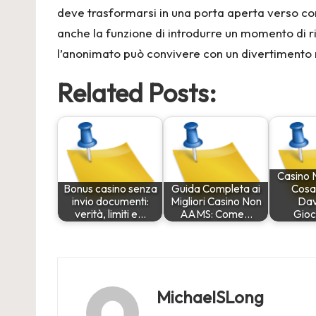
deve trasformarsi in una porta aperta verso co
anche la funzione di introdurre un momento di rif
l’anonimato può convivere con un divertimento
Related Posts:
Casino
Bonus casino senza
Guida Completa ai
Cosa
invio documenti:
Migliori Casino Non
Dav
verità, limiti e…
AAMS: Come…
Gioc
MichaelSLong