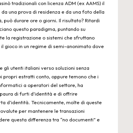
casinò tradizionali con licenza ADM (ex AAMS) il
da una prova di residenza e da una foto della
può durare ore o giorni. Il risultato? Ritardi
ciano questo paradigma, puntando su
te la registrazione o sistemi che sfruttano
o il gioco in un regime di semi-anonimato dove
 gli utenti italiani verso soluzioni senza
i propri estratti conto, oppure temono che i
nformatici a operatori del settore, ha
aura di furti d’identità e di offrire
carta d’identità. Tecnicamente, molte di queste
ptovalute per mantenere le transazioni
ndere questa differenza tra “no documenti” e