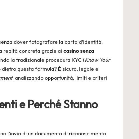
senza dover fotografare la carta d’identità,
na realtà concreta grazie ai
casino senza
ando la tradizionale procedura KYC (
Know Your
 dietro questa formula? È sicura, legale e
ument
, analizzando opportunità, limiti e criteri
nti e Perché Stanno
no l’invio di un documento di riconoscimento