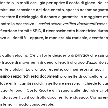
ite o, in molti casi, già per aprire il conto di gioco. Nei 
fornire una scansione del documento, spesso accompagnata 
astare il riciclaggio di denaro e garantire la maggiore età, 
controllo eccessivo. I
casinò senza verifica documenti
roves
tificazione tramite SPID, il riconoscimento biometrico duran
ova di identità – oppure, in maniera più radicale, accettan
 dalla velocità. C’è un forte desiderio di
privacy
che spinge
 tracce di movimenti di denaro legati al gioco d’azzardo su
mente violabili. La cronaca recente, con numerosi attacchi i
asino senza richiesta documenti
promette di cancellare la p
 dove entri, cambi i soldi in gettoni e nessuno ti chiede la 
o, Anjouan, Costa Rica) e utilizzano wallet digitali e cri
endendo superfluo il controllo documentale classico. Compre
 sistema in modo consapevole.