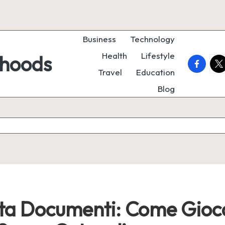
Business
Technology
Health
Lifestyle
rhoods
faceboo
twi
Travel
Education
Blog
ta Documenti: Come Gioca