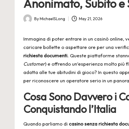
Anonimato, Subito e 
By
MichaelSLong
May 21, 2026
Posted
by
Immagina di poter entrare in un casinò online, v
caricare bollette o aspettare ore per una verific
richiesta documenti
. Queste piattaforme stanno
Customer
) e offrendo un’esperienza molto più 
adatta alle tue abitudini di gioco? In questo 
per riconoscere un operatore serio in un pano
Cosa Sono Davvero i Ca
Conquistando l’Italia
Quando parliamo di
casino senza richiesta doc