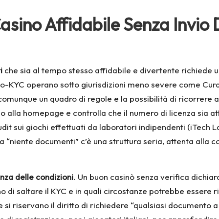
sino Affidabile Senza Invio 
i
che sia al tempo stesso affidabile e divertente richiede
 no-KYC operano sotto giurisdizioni meno severe come Cur
 comunque un quadro di regole e la possibilità di ricorrere a
o alla homepage e controlla che il numero di licenza sia at
dit sui giochi effettuati da laboratori indipendenti (iTech
“niente documenti” c’è una struttura seria, attenta alla co
nza delle condizioni
. Un buon casinò senza verifica dichiar
i saltare il KYC e in quali circostanze potrebbe essere ri
 si riservano il diritto di richiedere “qualsiasi documento a