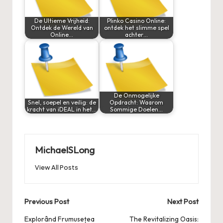
De Ultieme Vrijheid:
Plinko Casino Online:
Ontdek de Wereld van
ontdek het slimme spel
Online…
achter…
De Onmogelijke
Snel, soepel en veilig: de
Opdracht: Waarom
kracht van iDEAL in het…
Sommige Doelen…
MichaelSLong
View All Posts
Post
Previous Post
Next Post
navigation
Explorând Frumusețea
The Revitalizing Oasis: