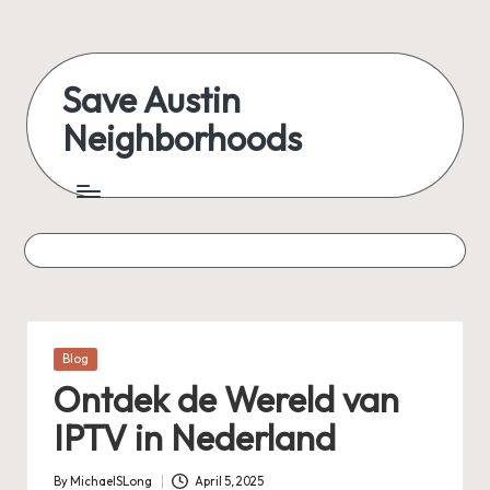
Skip
to
Save Austin
content
Neighborhoods
Advocating
Austin
and
exploring
everything
Posted
Blog
in
Ontdek de Wereld van
IPTV in Nederland
By
MichaelSLong
April 5, 2025