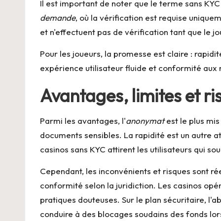
Il est important de noter que le terme sans KY
demande
, où la vérification est requise unique
et n'effectuent pas de vérification tant que le j
Pour les joueurs, la promesse est claire : rapidité
expérience utilisateur fluide et conformité aux r
Avantages, limites et ri
Parmi les avantages, l'
anonymat
est le plus mis
documents sensibles. La rapidité est un autre at
casinos sans KYC attirent les utilisateurs qui 
Cependant, les inconvénients et risques sont rée
conformité selon la juridiction. Les casinos opé
pratiques douteuses. Sur le plan sécuritaire, l'
conduire à des blocages soudains des fonds lor