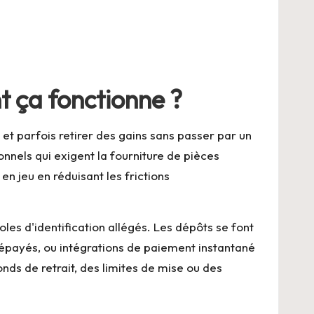
t ça fonctionne ?
et parfois retirer des gains sans passer par un
nnels qui exigent la fourniture de pièces
en jeu en réduisant les frictions
les d'identification allégés. Les dépôts se font
payés, ou intégrations de paiement instantané
s de retrait, des limites de mise ou des