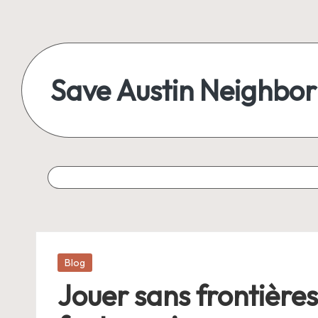
Save Austin Neighbo
Posted
Blog
in
Jouer sans frontières 