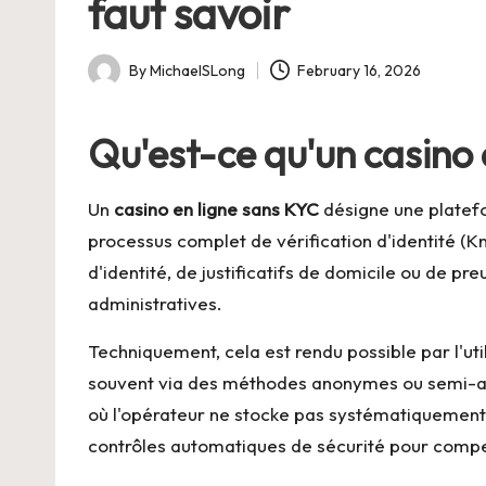
faut savoir
By
MichaelSLong
February 16, 2026
Posted
by
Qu'est-ce qu'un casino
Un
casino en ligne sans KYC
désigne une platefo
processus complet de vérification d'identité (K
d'identité, de justificatifs de domicile ou de pr
administratives.
Techniquement, cela est rendu possible par l'uti
souvent via des méthodes anonymes ou semi-ano
où l'opérateur ne stocke pas systématiquement 
contrôles automatiques de sécurité pour comp