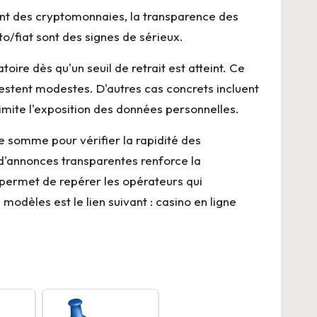
sant des cryptomonnaies, la transparence des
to/fiat sont des signes de sérieux.
oire dès qu'un seuil de retrait est atteint. Ce
restent modestes. D'autres cas concrets incluent
imite l'exposition des données personnelles.
 somme pour vérifier la rapidité des
t d'annonces transparentes renforce la
s permet de repérer les opérateurs qui
modèles est le lien suivant :
casino en ligne
.