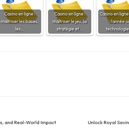
Casino en ligne :
Casino en ligne :
Casino en lign
maîtriser les bases,
maîtriser le jeu, la
: l’année o
les…
stratégie et…
technologi
ss, and Real-World Impact
Unlock Royal Savin