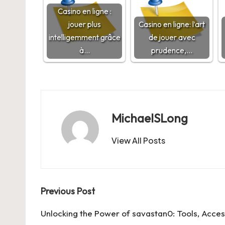
Casino en ligne :
jouer plus
Casino en ligne: l’art
intelligemment grâce
de jouer avec
à…
prudence,…
MichaelSLong
View All Posts
Post
Previous Post
navigation
Unlocking the Power of savastan0: Tools, Acce