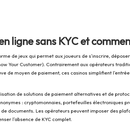
 en ligne sans KYC et commen
rme de jeux qui permet aux joueurs de s'inscrire, déposer 
now Your Customer). Contrairement aux opérateurs traditio
euve de moyen de paiement, ces casinos simplifient l'entrée 
lisation de solutions de paiement alternatives et de protoco
nymes : cryptomonnaies, portefeuilles électroniques pré
de documents. Les opérateurs peuvent imposer des plafond
enser l'absence de KYC complet.