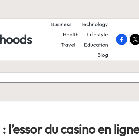
Business
Technology
Health
Lifestyle
rhoods
faceboo
twi
Travel
Education
Blog
: l’essor du casino en ligne