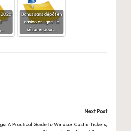
e 2026
Bonus sans dépôt en
ù
casino en ligne : le
e,…
sésame pour…
Next Post
gs: A Practical Guide to Windsor Castle Tickets,