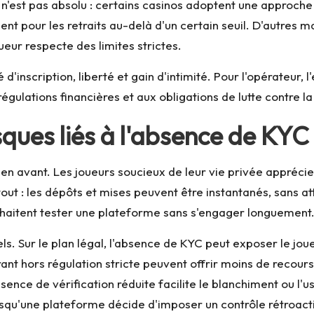
C n'est pas absolu : certains casinos adoptent une approch
ment pour les retraits au-delà d'un certain seuil. D'autres 
oueur respecte des limites strictes.
 d'inscription, liberté et gain d'intimité. Pour l'opérateur, 
égulations financières et aux obligations de lutte contre la
sques liés à l'absence de KYC
 en avant. Les joueurs soucieux de leur vie privée apprécien
out : les dépôts et mises peuvent être instantanés, sans a
souhaitent tester une plateforme sans s'engager longuement
ls. Sur le plan légal, l'absence de KYC peut exposer le jo
rant hors régulation stricte peuvent offrir moins de recour
absence de vérification réduite facilite le blanchiment ou l
squ'une plateforme décide d'imposer un contrôle rétroacti