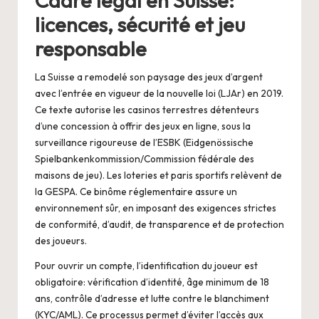
Cadre légal en Suisse:
licences, sécurité et jeu
responsable
La Suisse a remodelé son paysage des jeux d’argent
avec l’entrée en vigueur de la nouvelle loi (LJAr) en 2019.
Ce texte autorise les casinos terrestres détenteurs
d’une concession à offrir des jeux en ligne, sous la
surveillance rigoureuse de l’ESBK (Eidgenössische
Spielbankenkommission/Commission fédérale des
maisons de jeu). Les loteries et paris sportifs relèvent de
la GESPA. Ce binôme réglementaire assure un
environnement sûr, en imposant des exigences strictes
de conformité, d’audit, de transparence et de protection
des joueurs.
Pour ouvrir un compte, l’identification du joueur est
obligatoire: vérification d’identité, âge minimum de 18
ans, contrôle d’adresse et lutte contre le blanchiment
(KYC/AML). Ce processus permet d’éviter l’accès aux