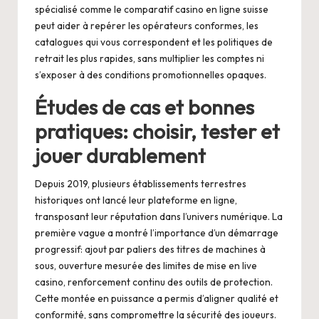
spécialisé comme le comparatif
casino en ligne suisse
peut aider à repérer les opérateurs conformes, les
catalogues qui vous correspondent et les politiques de
retrait les plus rapides, sans multiplier les comptes ni
s’exposer à des conditions promotionnelles opaques.
Études de cas et bonnes
pratiques: choisir, tester et
jouer durablement
Depuis 2019, plusieurs établissements terrestres
historiques ont lancé leur plateforme en ligne,
transposant leur réputation dans l’univers numérique. La
première vague a montré l’importance d’un démarrage
progressif: ajout par paliers des titres de machines à
sous, ouverture mesurée des limites de mise en live
casino, renforcement continu des outils de protection.
Cette montée en puissance a permis d’aligner qualité et
conformité, sans compromettre la sécurité des joueurs.