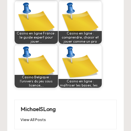
Casino en ligne France :
Casino en ligne :
le guide expert pour
comprendre, choisir et
jouer…
jouer comme un pro
Casino Belgique :
l’univers du jeu sous
Casino en ligne :
licence,…
maîtriser les bases, les…
MichaelSLong
View All Posts