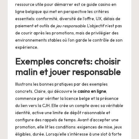
ressource utile pour démarrer est ce guide
casino en
ligne belgique
qui met en perspective les critères
essentiels: conformité, diversité de l’offre, UX, délais de
paiement et outils de
jeu responsable
. L’objectif n’est pas
de courir après les promotions, mais de privilégier des
environnements stables où l’on garde le contrôle de son
expérience.
Exemples concrets: choisir
malin et jouer responsable
Illustrons les bonnes pratiques par des exemples
concrets. Claire, qui découvre le
casino en ligne
,
commence par vérifier la licence belge et la présence
du lien vers la CJH. Elle crée un compte avec sa véritable
identité, active une limite de dépôt raisonnable et
configure des rappels de temps. Avant d’accepter une
promotion, elle lit les conditions: exigences de mise, jeux
éligibles, durée. Lorsqu’elle s’intéresse à une slot à forte