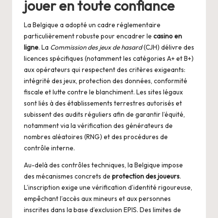
jouer en toute confiance
La Belgique a adopté un cadre réglementaire
particulièrement robuste pour encadrer le
casino en
ligne
. La
Commission des jeux de hasard
(CJH) délivre des
licences spécifiques (notamment les catégories A+ et B+)
aux opérateurs qui respectent des critères exigeants:
intégrité des jeux, protection des données, conformité
fiscale et lutte contre le blanchiment. Les sites légaux
sont liés à des établissements terrestres autorisés et
subissent des audits réguliers afin de garantir l’équité,
notamment via la vérification des générateurs de
nombres aléatoires (RNG) et des procédures de
contrôle interne.
Au-delà des contrôles techniques, la Belgique impose
des mécanismes concrets de
protection des joueurs
.
L’inscription exige une vérification d’identité rigoureuse,
empêchant l’accès aux mineurs et aux personnes
inscrites dans la base d’exclusion EPIS. Des limites de