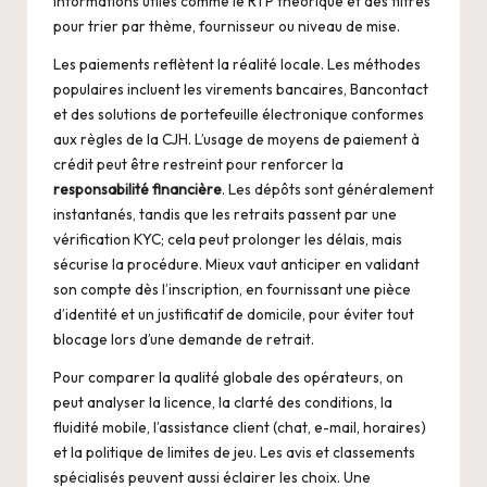
informations utiles comme le RTP théorique et des filtres
pour trier par thème, fournisseur ou niveau de mise.
Les paiements reflètent la réalité locale. Les méthodes
populaires incluent les virements bancaires, Bancontact
et des solutions de portefeuille électronique conformes
aux règles de la CJH. L’usage de moyens de paiement à
crédit peut être restreint pour renforcer la
responsabilité financière
. Les dépôts sont généralement
instantanés, tandis que les retraits passent par une
vérification KYC; cela peut prolonger les délais, mais
sécurise la procédure. Mieux vaut anticiper en validant
son compte dès l’inscription, en fournissant une pièce
d’identité et un justificatif de domicile, pour éviter tout
blocage lors d’une demande de retrait.
Pour comparer la qualité globale des opérateurs, on
peut analyser la licence, la clarté des conditions, la
fluidité mobile, l’assistance client (chat, e-mail, horaires)
et la politique de limites de jeu. Les avis et classements
spécialisés peuvent aussi éclairer les choix. Une