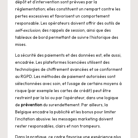
dépôt et d’intervention sont prévues par la
réglementation; elles constituent un rempart contre les
pertes excessives et favorisent un comportement
responsable. Les opérateurs doivent offrir des outils de
self-exclusion
, des rappels de session, ainsi que des
tableaux de bord permettant de suivre l’historique des
mises.
La sécurité des paiements et des données est, elle aussi,
encadrée. Les plateformes licenciées utilisent des
technologies de chiffrement avancées et se conforment
au RGPD. Les méthodes de paiement autorisées sont
sélectionnées avec soin, et l’usage de certains moyens à
risque (par exemple les cartes de crédit) peut être
restreint par la loi ou par l’opérateur, dans une logique
de
prévention
du surendettement. Par ailleurs, la
Belgique encadre la publicité et les bonus pour limiter
l’incitation abusive: les messages marketing doivent
rester responsables, clairs et non trompeurs.
Dans la pratique, ce cadre favorise une expérience plus