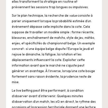
elles transforment la stratégie en routine et
préviennent les sessions trop longues ou impulsives.
Sur le plan technique, la recherche de
value
consiste à
parier uniquement lorsque la probabilité estimée d’un
événement dépasse celle implicite dans la cote. Cela
suppose de travailler un modèle simple : forme récente,
blessures, enchaînement de matchs, style de jeu, météo,
enjeu, et spécificités du championnat belge. Un exemple
concret : si une équipe belge dispute l’Europe le jeudi et
rejoue le dimanche, la fatigue, la rotation et les
déplacements influencent la cote. Exploiter cette
information avant que le marché ne s’ajuste peut
générer un avantage. À l’inverse, lorsqu’une cote bouge
fortement sans raison évidente, la prudence reste de
mise.
Le live betting peut être performant, à condition
d’observer avant d’intervenir. Quelques minutes
d’observation d’un match, les xG en direct, le rythme des
occasions et la pression territoriale donnent une lecture