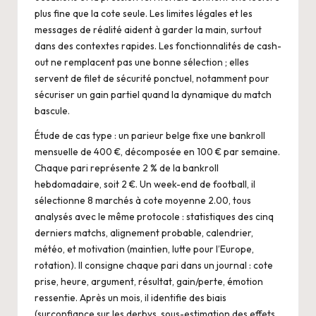
plus fine que la cote seule. Les limites légales et les
messages de réalité aident à garder la main, surtout
dans des contextes rapides. Les fonctionnalités de cash-
out ne remplacent pas une bonne sélection ; elles
servent de filet de sécurité ponctuel, notamment pour
sécuriser un gain partiel quand la dynamique du match
bascule.
Étude de cas type : un parieur belge fixe une bankroll
mensuelle de 400 €, décomposée en 100 € par semaine.
Chaque pari représente 2 % de la bankroll
hebdomadaire, soit 2 €. Un week-end de football, il
sélectionne 8 marchés à cote moyenne 2.00, tous
analysés avec le même protocole : statistiques des cinq
derniers matchs, alignement probable, calendrier,
météo, et motivation (maintien, lutte pour l’Europe,
rotation). Il consigne chaque pari dans un journal : cote
prise, heure, argument, résultat, gain/perte, émotion
ressentie. Après un mois, il identifie des biais
(surconfiance sur les derbys, sous-estimation des effets