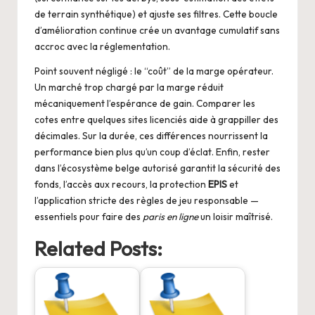
de terrain synthétique) et ajuste ses filtres. Cette boucle
d’amélioration continue crée un avantage cumulatif sans
accroc avec la réglementation.
Point souvent négligé : le “coût” de la marge opérateur.
Un marché trop chargé par la marge réduit
mécaniquement l’espérance de gain. Comparer les
cotes entre quelques sites licenciés aide à grappiller des
décimales. Sur la durée, ces différences nourrissent la
performance bien plus qu’un coup d’éclat. Enfin, rester
dans l’écosystème belge autorisé garantit la sécurité des
fonds, l’accès aux recours, la protection
EPIS
et
l’application stricte des règles de jeu responsable —
essentiels pour faire des
paris en ligne
un loisir maîtrisé.
Related Posts: