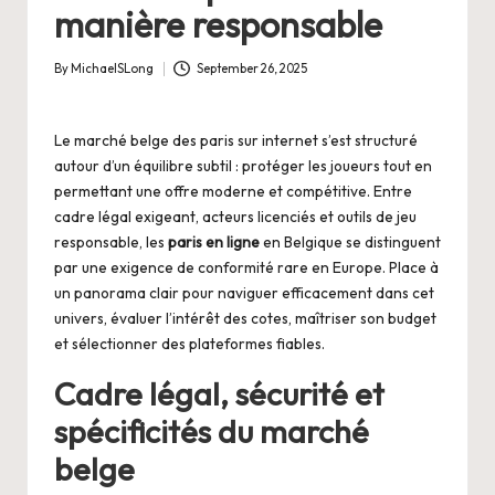
manière responsable
By
MichaelSLong
September 26, 2025
Posted
by
Le marché belge des paris sur internet s’est structuré
autour d’un équilibre subtil : protéger les joueurs tout en
permettant une offre moderne et compétitive. Entre
cadre légal exigeant, acteurs licenciés et outils de jeu
responsable, les
paris en ligne
en Belgique se distinguent
par une exigence de conformité rare en Europe. Place à
un panorama clair pour naviguer efficacement dans cet
univers, évaluer l’intérêt des cotes, maîtriser son budget
et sélectionner des plateformes fiables.
Cadre légal, sécurité et
spécificités du marché
belge