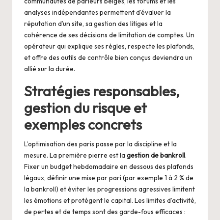
communautés de parieurs belges, les forums et les
analyses indépendantes permettent d’évaluer la
réputation d’un site, sa gestion des litiges et la
cohérence de ses décisions de limitation de comptes. Un
opérateur qui explique ses règles, respecte les plafonds,
et offre des outils de contrôle bien conçus deviendra un
allié sur la durée.
Stratégies responsables,
gestion du risque et
exemples concrets
L’optimisation des paris passe par la discipline et la
mesure. La première pierre est la
gestion de bankroll
.
Fixer un budget hebdomadaire en dessous des plafonds
légaux, définir une mise par pari (par exemple 1 à 2 % de
la bankroll) et éviter les progressions agressives limitent
les émotions et protègent le capital. Les limites d’activité,
de pertes et de temps sont des garde-fous efficaces :