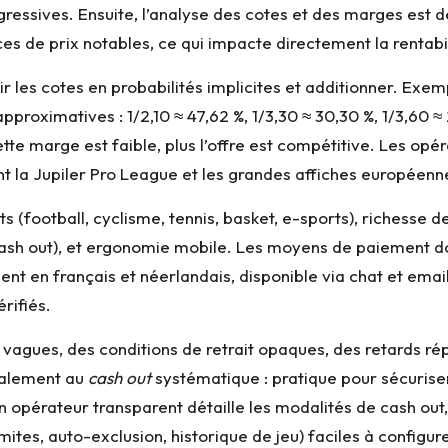
ressives. Ensuite, l’analyse des cotes et des marges est 
s de prix notables, ce qui impacte directement la rentabil
ir les cotes en probabilités implicites et additionner. Exe
s approximatives : 1/2,10 ≈ 47,62 %, 1/3,30 ≈ 30,30 %, 1/3,60
cette marge est faible, plus l’offre est compétitive. Les op
 la Jupiler Pro League et les grandes affiches européenn
ts (football, cyclisme, tennis, basket, e-sports), richesse 
té, cash out), et ergonomie mobile. Les moyens de paiement 
lient en français et néerlandais, disponible via chat et emai
rifiés.
» vagues, des conditions de retrait opaques, des retards r
également au
cash out
systématique : pratique pour sécuriser
n opérateur transparent détaille les modalités de cash out
imites, auto-exclusion, historique de jeu) faciles à configur