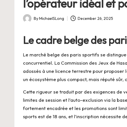
l’opérateur idéal et 
By
MichaelSLong
December 26, 2025
Posted
by
Le cadre belge des paris
Le marché belge des paris sportifs se distingue
concurrentiel. La Commission des Jeux de Hasard 
adossés à une licence terrestre pour proposer lé
un écosystème plus compact, mais réputé sûr,
Cette rigueur se traduit par des exigences de vér
limites de session et l’auto-exclusion via la ba
fortement encadrée et les promotions sont limitées
sports est de 18 ans, et l’inscription nécessite 