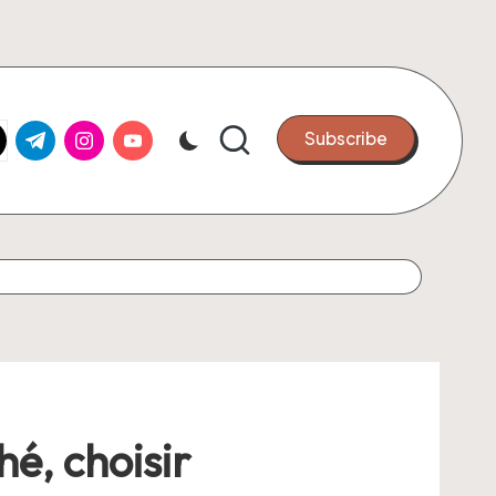
k.com
tter.com
t.me
instagram.com
youtube.com
Subscribe
é, choisir