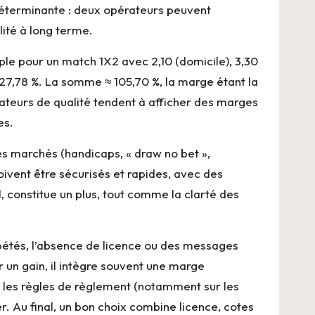
déterminante : deux opérateurs peuvent
ité à long terme.
mple pour un match 1X2 avec 2,10 (domicile), 3,30
 ≈ 27,78 %. La somme ≈ 105,70 %, la marge étant la
érateurs de qualité tendent à afficher des marges
es.
des marchés (handicaps, « draw no bet »,
doivent être sécurisés et rapides, avec des
l, constitue un plus, tout comme la clarté des
épétés, l’absence de licence ou des messages
 un gain, il intègre souvent une marge
, les règles de règlement (notamment sur les
er. Au final, un bon choix combine licence, cotes