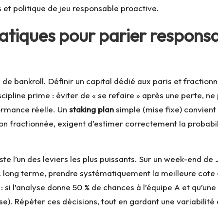
 et politique de jeu responsable proactive.
ratiques pour parier respons
e bankroll. Définir un capital dédié aux paris et fractionn
iscipline prime : éviter de « se refaire » après une perte, n
formance réelle. Un
staking plan
simple (mise fixe) convient 
 fractionnée, exigent d’estimer correctement la probabili
 l’un des leviers les plus puissants. Sur un week-end de J
À long terme, prendre systématiquement la meilleure cote a
 : si l’analyse donne 50 % de chances à l’équipe A et qu’une
 mise). Répéter ces décisions, tout en gardant une variabili