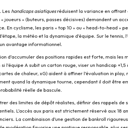
. Les
handicaps asiatiques
réduisent la variance en offrant
s « joueurs » (buteurs, passes décisives) demandent un acc
e. En cyclisme, les paris « top 10 » ou « head-to-head » p
 d’étape, la météo et la dynamique d’équipe. Sur le tennis,
 un avantage informationnel.
ion d’accumuler des positions rapides est forte, mais les 
si l’équipe A subit un carton rouge, viser un handicap +1,5 à
 cartes de chaleur, xG) aident à affiner l’évaluation in pl
ent quand la dynamique tourne, cependant il doit être em
robabilité réelle de bascule.
rer des limites de dépôt réalistes, définir des rappels de
tiels. L’accès aux paris est strictement réservé aux 18 ans 
nanciers. La combinaison d’une gestion de bankroll rigoureu
 de modération favorise une pratique responsable, plus sere