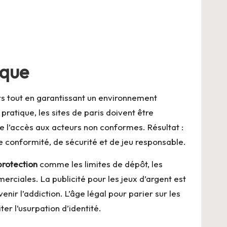
ique
rs tout en garantissant un environnement
pratique, les sites de paris doivent être
te l’accès aux acteurs non conformes. Résultat :
e conformité, de sécurité et de jeu responsable.
protection
comme les limites de dépôt, les
erciales. La publicité pour les jeux d’argent est
enir l’addiction. L’âge légal pour parier sur les
ter l’usurpation d’identité.