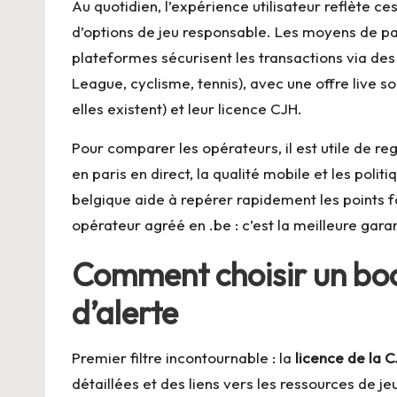
Au quotidien, l’expérience utilisateur reflète ce
d’options de jeu responsable. Les moyens de pai
plateformes sécurisent les transactions via de
League, cyclisme, tennis), avec une offre live s
elles existent) et leur licence CJH.
Pour comparer les opérateurs, il est utile de r
en paris en direct, la qualité mobile et les poli
belgique
aide à repérer rapidement les points fo
opérateur agréé en .be : c’est la meilleure gara
Comment choisir un boo
d’alerte
Premier filtre incontournable : la
licence de la 
détaillées et des liens vers les ressources de j