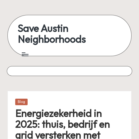
Skip
to
Save Austin
content
Neighborhoods
Advocating
Austin
and
exploring
everything
Posted
Blog
in
Energiezekerheid in
2025: thuis, bedrijf en
grid versterken met