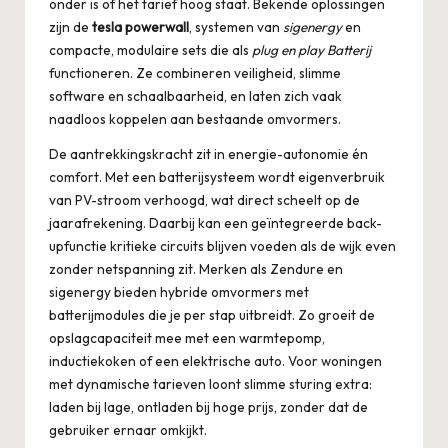
onder is of het tarief hoog staat. Bekende oplossingen
zijn de
tesla powerwall
, systemen van
sigenergy
en
compacte, modulaire sets die als
plug en play Batterij
functioneren. Ze combineren veiligheid, slimme
software en schaalbaarheid, en laten zich vaak
naadloos koppelen aan bestaande omvormers.
De aantrekkingskracht zit in energie-autonomie én
comfort. Met een batterijsysteem wordt eigenverbruik
van PV-stroom verhoogd, wat direct scheelt op de
jaarafrekening. Daarbij kan een geïntegreerde back-
upfunctie kritieke circuits blijven voeden als de wijk even
zonder netspanning zit. Merken als
Zendure
en
sigenergy bieden hybride omvormers met
batterijmodules die je per stap uitbreidt. Zo groeit de
opslagcapaciteit mee met een warmtepomp,
inductiekoken of een elektrische auto. Voor woningen
met dynamische tarieven loont slimme sturing extra:
laden bij lage, ontladen bij hoge prijs, zonder dat de
gebruiker ernaar omkijkt.