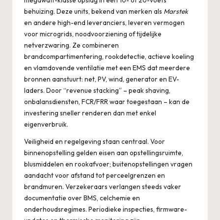
megawatt-klasse opslag in een 10- of 20-voets
behuizing. Deze units, bekend van merken als
Marstek
en andere high-end leveranciers, leveren vermogen
voor microgrids, noodvoorziening of tijdelijke
netverzwaring. Ze combineren
brandcompartimentering, rookdetectie, actieve koeling
en vlamdovende ventilatie met een EMS dat meerdere
bronnen aanstuurt: net, PV, wind, generator en EV-
laders. Door “revenue stacking” – peak shaving,
onbalansdiensten, FCR/FRR waar toegestaan – kan de
investering sneller renderen dan met enkel
eigenverbruik.
Veiligheid en regelgeving staan centraal. Voor
binnenopstelling gelden eisen aan opstellingsruimte,
blusmiddelen en rookafvoer; buitenopstellingen vragen
aandacht voor afstand tot perceelgrenzen en
brandmuren. Verzekeraars verlangen steeds vaker
documentatie over BMS, celchemie en
onderhoudsregimes. Periodieke inspecties, firmware-