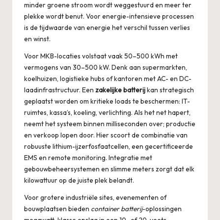
minder groene stroom wordt weggestuurd en meer ter
plekke wordt benut. Voor energie-intensieve processen
is de tijdwaarde van energie het verschil tussen verlies
en winst.
Voor MKB-locaties volstaat vaak 50–500 kWh met
vermogens van 30–500 kW. Denk aan supermarkten,
koelhuizen, logistieke hubs of kantoren met AC- en DC-
laadinfrastructuur. Een
zakelijke batterij
kan strategisch
geplaatst worden om kritieke loads te beschermen: IT-
ruimtes, kassa’s, koeling, verlichting. Als het net hapert,
neemt het systeem binnen milliseconden over; productie
en verkoop lopen door. Hier scoort de combinatie van
robuuste lithium-ijzerfosfaatcellen, een gecertificeerde
EMS en remote monitoring. Integratie met
gebouwbeheersystemen en slimme meters zorgt dat elk
kilowattuur op de juiste plek belandt.
Voor grotere industriële sites, evenementen of
bouwplaatsen bieden
container batterij
-oplossingen