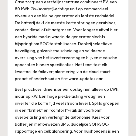
Case zorg: een eerstelijnscentrum combineert PV, een
80 kWh
Thuisbatterij
-achtige unit op commercieel
niveau en een kleine generator als laatste redmiddel.
De batterij dekt de meeste korte storingen geruisloos,
zonder diesel of uitlaatgassen. Voor langere uitval is er
een hybride modus waarin de generator slechts
bijspringt om SOC te stabiliseren. Dankzij selectieve
beveiliging, galvanische scheiding en voldoende
oversizing van het invertervermogen blijven medische
apparaten binnen specificaties. Het team test elk
kwartaal de failover; alarmering via de cloud stuurt
proactief onderhoud en firmware-updates aan.
Best practices: dimensioneer opslag niet alleen op kWh,
maar op kW. Een hoge piekbelasting vraagt een
inverter die korte tijd veel stroom levert. Splits groepen
in een “kritiek” en “comfort”-rail; dit voorkomt
overbelasting en verlengt de autonomie. Kies voor
batterijen met bewezen BMS, duidelijke SOH/SOC-
rapportage en celbalancering. Voor huishoudens is een