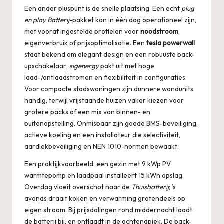
Een ander pluspunt is de snelle plaatsing. Een echt
plug
en play Batterij
-pakket kan in één dag operationeel zijn,
met vooraf ingestelde profielen voor
noodstroom
,
eigenverbruik of prijsoptimalisatie. Een
tesla powerwall
staat bekend om elegant design en een robuuste back-
upschakelaar;
sigenergy
pakt uit met hoge
laad-/ontlaadstromen en flexibiliteit in configuraties.
Voor compacte stadswoningen zijn dunnere wandunits
handig, terwijl vrijstaande huizen vaker kiezen voor
grotere packs of een mix van binnen- en
buitenopstelling. Onmisbaar zijn goede BMS-beveiliging,
actieve koeling en een installateur die selectiviteit,
aardlekbeveiliging en NEN 1010-normen bewaakt.
Een praktijkvoorbeeld: een gezin met 9 kWp PV,
warmtepomp en laadpaal installeert 15 kWh opslag.
Overdag vloeit overschot naar de
Thuisbatterij
; ’s
avonds draait koken en verwarming grotendeels op
eigen stroom. Bij prijsdalingen rond middernacht laadt
de batterij bij, en ontlaadt in de ochtendpiek. De back-