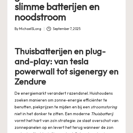
slimme batterijen en
noodstroom
By
MichaelSLong
September 7, 2025
Posted
by
Thuisbatterijen en plug-
and-play: van tesla
powerwall tot sigenergy en
Zendure
De energiemarkt verandert razendsnel. Huishoudens
zoeken manieren om zonne-energie efficiënter te
benutten, piekprijzen te mijden en bij een
stroomstoring
niet in het donker te zitten. Een moderne
Thuisbatterij
vormt het hart van zo’n strategie: ze slaat overschot van
zonnepanelen op en levert het terug wanneer de zon