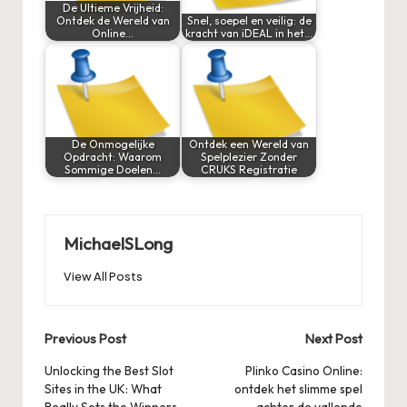
De Ultieme Vrijheid:
Ontdek de Wereld van
Snel, soepel en veilig: de
Online…
kracht van iDEAL in het…
De Onmogelijke
Ontdek een Wereld van
Opdracht: Waarom
Spelplezier Zonder
Sommige Doelen…
CRUKS Registratie
MichaelSLong
View All Posts
Post
Previous Post
Next Post
navigation
Unlocking the Best Slot
Plinko Casino Online:
Sites in the UK: What
ontdek het slimme spel
Really Sets the Winners
achter de vallende