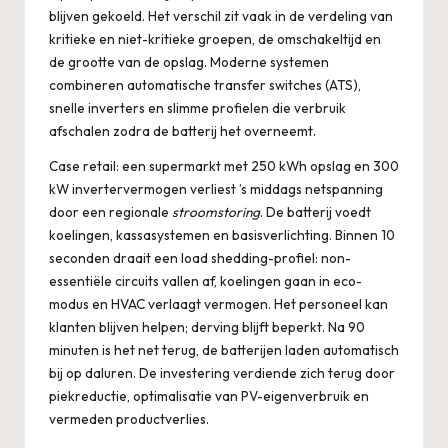
blijven gekoeld. Het verschil zit vaak in de verdeling van
kritieke en niet-kritieke groepen, de omschakeltijd en
de grootte van de opslag. Moderne systemen
combineren automatische transfer switches (ATS),
snelle inverters en slimme profielen die verbruik
afschalen zodra de batterij het overneemt.
Case retail: een supermarkt met 250 kWh opslag en 300
kW invertervermogen verliest ’s middags netspanning
door een regionale
stroomstoring
. De batterij voedt
koelingen, kassasystemen en basisverlichting. Binnen 10
seconden draait een load shedding-profiel: non-
essentiële circuits vallen af, koelingen gaan in eco-
modus en HVAC verlaagt vermogen. Het personeel kan
klanten blijven helpen; derving blijft beperkt. Na 90
minuten is het net terug, de batterijen laden automatisch
bij op daluren. De investering verdiende zich terug door
piekreductie, optimalisatie van PV-eigenverbruik en
vermeden productverlies.