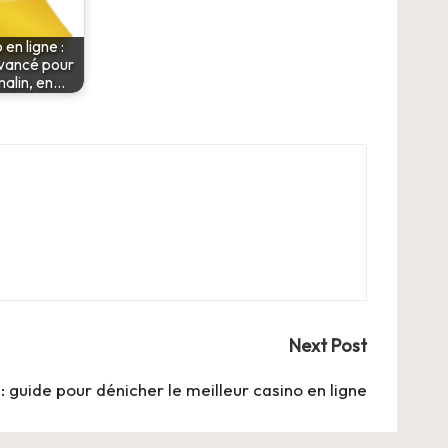
 en ligne :
vancé pour
malin, en…
Next Post
: guide pour dénicher le meilleur casino en ligne