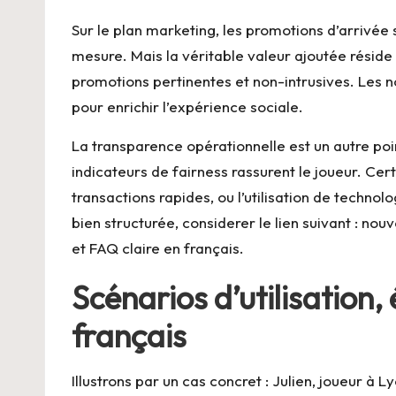
Sur le plan marketing, les promotions d’arrivé
mesure. Mais la véritable valeur ajoutée réside
promotions pertinentes et non-intrusives. Les n
pour enrichir l’expérience sociale.
La transparence opérationnelle est un autre poi
indicateurs de fairness rassurent le joueur. C
transactions rapides, ou l’utilisation de techno
bien structurée, considerer le lien suivant :
nouv
et FAQ claire en français.
Scénarios d’utilisation,
français
Illustrons par un cas concret : Julien, joueur à