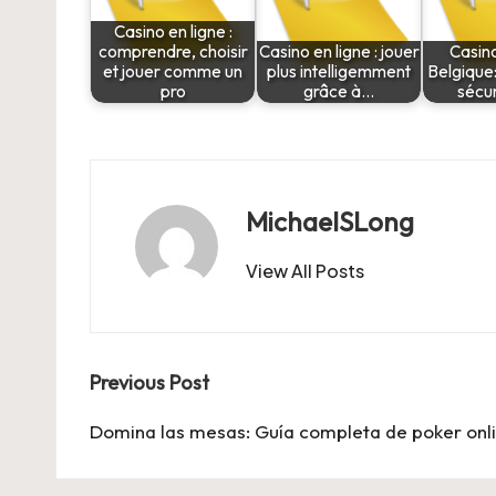
Casino en ligne :
comprendre, choisir
Casino en ligne : jouer
Casino
et jouer comme un
plus intelligemment
Belgique:
pro
grâce à…
sécu
MichaelSLong
View All Posts
Post
Previous Post
navigation
Domina las mesas: Guía completa de poker onl