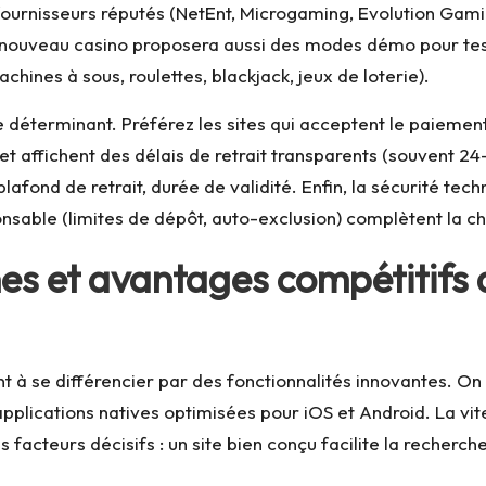
e fournisseurs réputés (NetEnt, Microgaming, Evolution Gam
 nouveau casino proposera aussi des modes démo pour teste
chines à sous, roulettes, blackjack, jeux de loterie).
 déterminant. Préférez les sites qui acceptent le paiemen
 affichent des délais de retrait transparents (souvent 24–
plafond de retrait, durée de validité. Enfin, la sécurité te
nsable (limites de dépôt, auto-exclusion) complètent la ch
es et avantages compétitifs
 à se différencier par des fonctionnalités innovantes. On 
 applications natives optimisées pour iOS et Android. La vi
acteurs décisifs : un site bien conçu facilite la recherche,