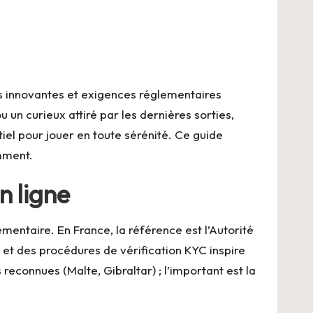
es innovantes et exigences réglementaires
un curieux attiré par les dernières sorties,
el pour jouer en toute sérénité. Ce guide
emment.
n ligne
mentaire. En France, la référence est l’Autorité
 et des procédures de vérification KYC inspire
connues (Malte, Gibraltar) ; l’important est la