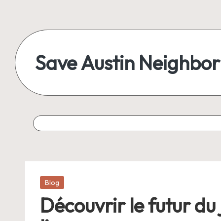
Skip
to
content
Save Austin Neighbo
Advocating
Austin
and
exploring
everything
Posted
Blog
in
Découvrir le futur du