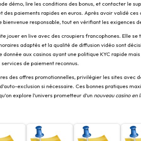
ode démo, lire les conditions des bonus, et contacter le supp
t des paiements rapides en euros. Après avoir validé ces c
 bienvenue responsable, tout en vérifiant les exigences d
ite jouer en live avec des croupiers francophones. Elle se
’horaires adaptés et la qualité de diffusion vidéo sont déci
être donnée aux casinos ayant une politique KYC rapide mais
es services de paiement reconnus.
ères des offres promotionnelles, privilégier les sites avec d
ls d’auto-exclusion si nécessaire. Ces bonnes pratiques maxi
squ’on explore l’univers prometteur d’un
nouveau casino en l