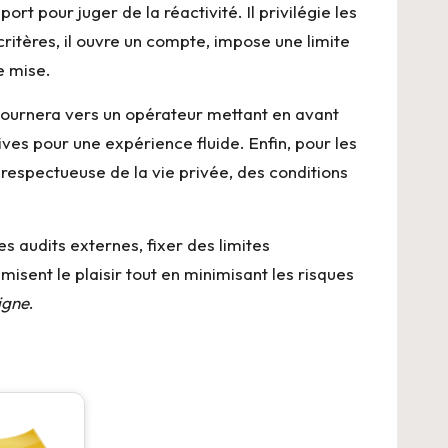
ort pour juger de la réactivité. Il privilégie les
ritères, il ouvre un compte, impose une limite
e mise.
 tournera vers un opérateur mettant en avant
sives pour une expérience fluide. Enfin, pour les
 respectueuse de la vie privée, des conditions
es audits externes, fixer des limites
misent le plaisir tout en minimisant les risques
igne
.