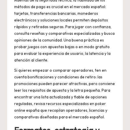
Además de la seguridad técnica, la fiabilidad de los
métodos de pago es crucial en el mercado español:
tarjetas, transferencias bancarias, monederos
electrónicos y soluciones locales permiten depósitos
rápidos y retiradas seguras. Para jugar con confianza,
consulta reseñas y comparativas especializadas y busca
opiniones de la comunidad. Una buena práctica es
probar juegos con apuestas bajas o en modo gratuito
para evaluar la experiencia de usuario, la latencia y la
atención al cliente.
Si quieres empezar o comparar operadores, ten en
cuenta bonificaciones y condiciones de retiro: las
promociones pueden parecer atractivas, pero conviene
leer los requisitos de apuesta y la letra pequeña. Para
encontrar una lista actualizada y fiable de opciones
reguladas, revisa recursos especializados en
poker
online españa
que recopilan operadores, licencias y
comparativas diseñadas para el mercado español.