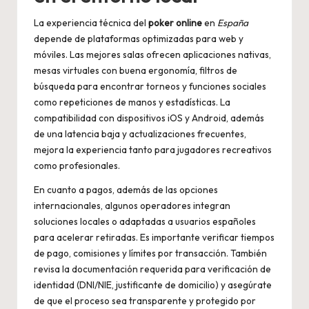
La experiencia técnica del
poker online
en
España
depende de plataformas optimizadas para web y
móviles. Las mejores salas ofrecen aplicaciones nativas,
mesas virtuales con buena ergonomía, filtros de
búsqueda para encontrar torneos y funciones sociales
como repeticiones de manos y estadísticas. La
compatibilidad con dispositivos iOS y Android, además
de una latencia baja y actualizaciones frecuentes,
mejora la experiencia tanto para jugadores recreativos
como profesionales.
En cuanto a pagos, además de las opciones
internacionales, algunos operadores integran
soluciones locales o adaptadas a usuarios españoles
para acelerar retiradas. Es importante verificar tiempos
de pago, comisiones y límites por transacción. También
revisa la documentación requerida para verificación de
identidad (DNI/NIE, justificante de domicilio) y asegúrate
de que el proceso sea transparente y protegido por