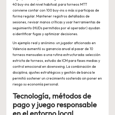
40 buy-ins del nivel habitual; para torneos MTT
conviene contar con 100 buy-ins o más si participas de
forma regular. Mantener registros detallados de
sesiones, revisar manos críticas y usar herramientas de
seguimiento (HUDs permitidos por el operador) ayudan
a identificar fugas y optimizar decisiones.
Un ejemplo real y anónimo: un jugador aficionado en
Valencia aumentó su ganancia anual al pasar de 10
torneos mensuales a una rutina estructurada: selección
estricta de torneos, estudio de ICM para fases medias y
control emocional en downswing. La combinación de
disciplina, ajustes estratégicos y gestión de banca le
permitió sostener un crecimiento sostenido sin poner en
riesgo su economía personal.
Tecnología, métodos de
pago y juego responsable
en el entorno local