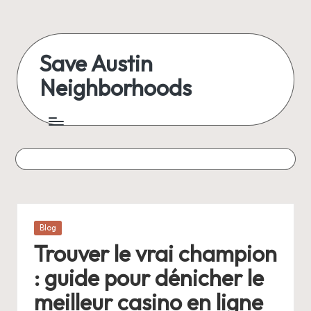
Skip
to
Save Austin
content
Neighborhoods
Advocating
Austin
and
exploring
everything
Posted
Blog
in
Trouver le vrai champion
: guide pour dénicher le
meilleur casino en ligne