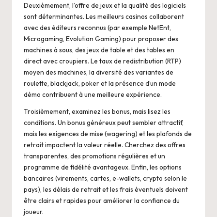
Deuxièmement, l’offre de jeux et la qualité des logiciels
sont déterminantes. Les meilleurs casinos collaborent
avec des éditeurs reconnus (par exemple NetEnt,
Microgaming, Evolution Gaming) pour proposer des
machines à sous, des jeux de table et des tables en
direct avec croupiers. Le taux de redistribution (RTP)
moyen des machines, la diversité des variantes de
roulette, blackjack, poker et la présence d’un mode
démo contribuent à une meilleure expérience.
Troisièmement, examinez les bonus, mais lisez les
conditions. Un bonus généreux peut sembler attractif,
mais les exigences de mise (wagering) et les plafonds de
retrait impactent la valeur réelle. Cherchez des offres
transparentes, des promotions régulières et un
programme de fidélité avantageux. Enfin, les options
bancaires (virements, cartes, e-wallets, crypto selon le
pays), les délais de retrait et les frais éventuels doivent
être clairs et rapides pour améliorer la confiance du
joueur.