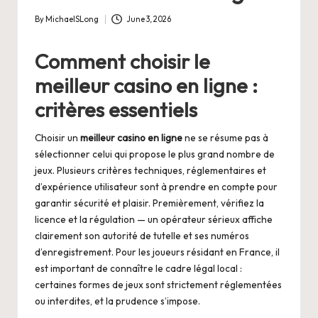
By
MichaelSLong
June 3, 2026
Posted
by
Comment choisir le
meilleur casino en ligne
:
critères essentiels
Choisir un
meilleur casino en ligne
ne se résume pas à
sélectionner celui qui propose le plus grand nombre de
jeux. Plusieurs critères techniques, réglementaires et
d’expérience utilisateur sont à prendre en compte pour
garantir sécurité et plaisir. Premièrement, vérifiez la
licence et la régulation — un opérateur sérieux affiche
clairement son autorité de tutelle et ses numéros
d’enregistrement. Pour les joueurs résidant en France, il
est important de connaître le cadre légal local :
certaines formes de jeux sont strictement réglementées
ou interdites, et la prudence s’impose.