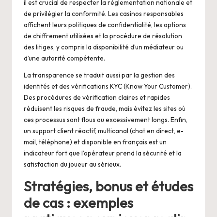
il est crucial de respecter la réglementation nationale et
de privilégier la conformité. Les casinos responsables
affichent leurs politiques de confidentialité, les options
de chiffrement utilisées et la procédure de résolution
des litiges, y compris la disponibilité d’un médiateur ou
d’une autorité compétente.
La transparence se traduit aussi par la gestion des
identités et des vérifications KYC (Know Your Customer).
Des procédures de vérification claires et rapides
réduisent les risques de fraude, mais évitez les sites où
ces processus sont flous ou excessivement longs. Enfin,
un support client réactif, multicanal (chat en direct, e-
mail, téléphone) et disponible en français est un
indicateur fort que l’opérateur prend la sécurité et la
satisfaction du joueur au sérieux.
Stratégies, bonus et études
de cas : exemples