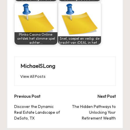
Plinko Casino Online:
ontdek het slimme spel
Snel, soepel en veilig: de
achter…
kracht van iDEAL in het…
MichaelSLong
View All Posts
Post
Previous Post
Next Post
navigation
Discover the Dynamic
The Hidden Pathways to
Real Estate Landscape of
Unlocking Your
DeSoto, TX
Retirement Wealth