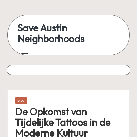
Skip
to
Save Austin
content
Neighborhoods
Advocating
Austin
and
exploring
everything
Posted
Blog
in
De Opkomst van
Tijdelijke Tattoos in de
Moderne Kultuur