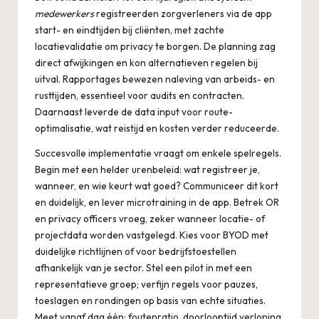
medewerkers
registreerden zorgverleners via de app
start- en eindtijden bij cliënten, met zachte
locatievalidatie om privacy te borgen. De planning zag
direct afwijkingen en kon alternatieven regelen bij
uitval. Rapportages bewezen naleving van arbeids- en
rusttijden, essentieel voor audits en contracten.
Daarnaast leverde de data input voor route-
optimalisatie, wat reistijd en kosten verder reduceerde.
Succesvolle implementatie vraagt om enkele spelregels.
Begin met een helder urenbeleid: wat registreer je,
wanneer, en wie keurt wat goed? Communiceer dit kort
en duidelijk, en lever microtraining in de app. Betrek OR
en privacy officers vroeg, zeker wanneer locatie- of
projectdata worden vastgelegd. Kies voor BYOD met
duidelijke richtlijnen of voor bedrijfstoestellen
afhankelijk van je sector. Stel een pilot in met een
representatieve groep; verfijn regels voor pauzes,
toeslagen en rondingen op basis van echte situaties.
Meet vanaf dag één: foutenratio, doorlooptijd verloning,