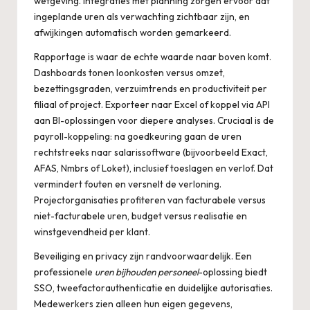
wetgeving. Integraties met planning zorgen ervoor dat
ingeplande uren als verwachting zichtbaar zijn, en
afwijkingen automatisch worden gemarkeerd.
Rapportage is waar de echte waarde naar boven komt.
Dashboards tonen loonkosten versus omzet,
bezettingsgraden, verzuimtrends en productiviteit per
filiaal of project. Exporteer naar Excel of koppel via API
aan BI-oplossingen voor diepere analyses. Cruciaal is de
payroll-koppeling: na goedkeuring gaan de uren
rechtstreeks naar salarissoftware (bijvoorbeeld Exact,
AFAS, Nmbrs of Loket), inclusief toeslagen en verlof. Dat
vermindert fouten en versnelt de verloning.
Projectorganisaties profiteren van facturabele versus
niet-facturabele uren, budget versus realisatie en
winstgevendheid per klant.
Beveiliging en privacy zijn randvoorwaardelijk. Een
professionele
uren bijhouden personeel
-oplossing biedt
SSO, tweefactorauthenticatie en duidelijke autorisaties.
Medewerkers zien alleen hun eigen gegevens,