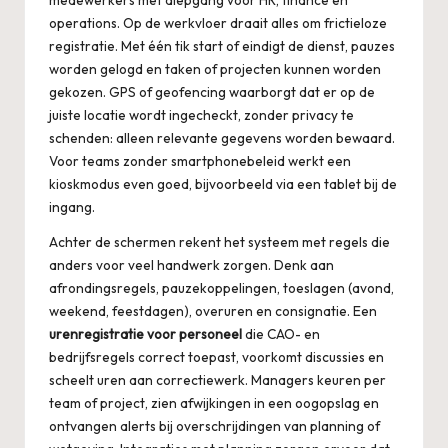
medewerkers met diepgang voor HR, finance en
operations. Op de werkvloer draait alles om frictieloze
registratie. Met één tik start of eindigt de dienst, pauzes
worden gelogd en taken of projecten kunnen worden
gekozen. GPS of geofencing waarborgt dat er op de
juiste locatie wordt ingecheckt, zonder privacy te
schenden: alleen relevante gegevens worden bewaard.
Voor teams zonder smartphonebeleid werkt een
kioskmodus even goed, bijvoorbeeld via een tablet bij de
ingang.
Achter de schermen rekent het systeem met regels die
anders voor veel handwerk zorgen. Denk aan
afrondingsregels, pauzekoppelingen, toeslagen (avond,
weekend, feestdagen), overuren en consignatie. Een
urenregistratie voor personeel
die CAO- en
bedrijfsregels correct toepast, voorkomt discussies en
scheelt uren aan correctiewerk. Managers keuren per
team of project, zien afwijkingen in een oogopslag en
ontvangen alerts bij overschrijdingen van planning of