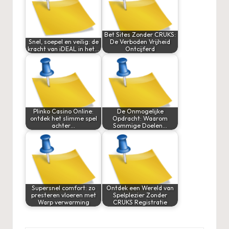
Bet Sites Zonder CRUKS:
Snel, soepel en veilig: de
De Verboden Vrijheid
kracht van iDEAL in het…
Ontcijferd
Plinko Casino Online:
De Onmogelijke
ontdek het slimme spel
Opdracht: Waarom
achter…
Sommige Doelen…
Supersnel comfort: zo
Ontdek een Wereld van
presteren vloeren met
Spelplezier Zonder
Warp verwarming
CRUKS Registratie