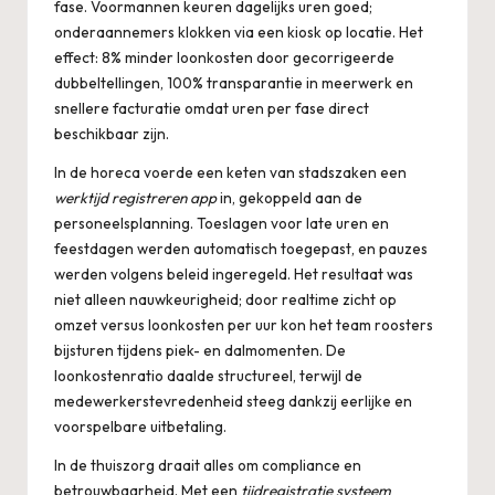
fase. Voormannen keuren dagelijks uren goed;
onderaannemers klokken via een kiosk op locatie. Het
effect: 8% minder loonkosten door gecorrigeerde
dubbeltellingen, 100% transparantie in meerwerk en
snellere facturatie omdat uren per fase direct
beschikbaar zijn.
In de horeca voerde een keten van stadszaken een
werktijd registreren app
in, gekoppeld aan de
personeelsplanning. Toeslagen voor late uren en
feestdagen werden automatisch toegepast, en pauzes
werden volgens beleid ingeregeld. Het resultaat was
niet alleen nauwkeurigheid; door realtime zicht op
omzet versus loonkosten per uur kon het team roosters
bijsturen tijdens piek- en dalmomenten. De
loonkostenratio daalde structureel, terwijl de
medewerkerstevredenheid steeg dankzij eerlijke en
voorspelbare uitbetaling.
In de thuiszorg draait alles om compliance en
betrouwbaarheid. Met een
tijdregistratie systeem