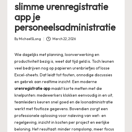
slimme urenregistratie
app je
personeelsadministratie
By
MichaelSLong
March 22, 2026
Posted
by
Wie dagelijks met planning, loonverwerking en
productiviteit bezig is, weet dat tijd geld is. Toch leunen
veel bedrijven nog op papieren urenbriefjes of losse
Excel-sheets. Dat leidt tot fouten, onnodige discussies
en gebrek aan realtime inzicht. Een moderne
urenregistratie app
maakt korte metten met die
knelpunten: medewerkers klokken eenvoudig in en uit,
teamleiders keuren snel goed en de loonadministratie
werkt met foutloze gegevens. Bovendien zorgt een
professionele oplossing voor naleving van wet- en
regelgeving, inzicht in kosten per project en eerlijke
beloning. Het resultaat: minder rompslomp, meer focus