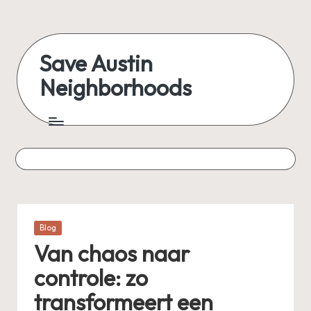
Skip
to
Save Austin
content
Neighborhoods
Advocating
Austin
and
exploring
everything
Posted
Blog
in
Van chaos naar
controle: zo
transformeert een