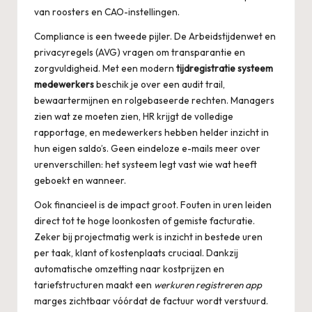
van roosters en CAO-instellingen.
Compliance is een tweede pijler. De Arbeidstijdenwet en
privacyregels (AVG) vragen om transparantie en
zorgvuldigheid. Met een modern
tijdregistratie systeem
medewerkers
beschik je over een audit trail,
bewaartermijnen en rolgebaseerde rechten. Managers
zien wat ze moeten zien, HR krijgt de volledige
rapportage, en medewerkers hebben helder inzicht in
hun eigen saldo’s. Geen eindeloze e-mails meer over
urenverschillen: het systeem legt vast wie wat heeft
geboekt en wanneer.
Ook financieel is de impact groot. Fouten in uren leiden
direct tot te hoge loonkosten of gemiste facturatie.
Zeker bij projectmatig werk is inzicht in bestede uren
per taak, klant of kostenplaats cruciaal. Dankzij
automatische omzetting naar kostprijzen en
tariefstructuren maakt een
werkuren registreren app
marges zichtbaar vóórdat de factuur wordt verstuurd.