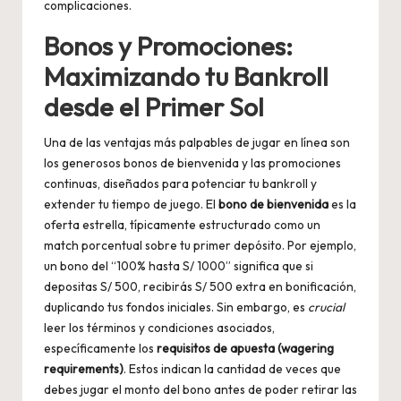
complicaciones.
Bonos y Promociones:
Maximizando tu Bankroll
desde el Primer Sol
Una de las ventajas más palpables de jugar en línea son
los generosos bonos de bienvenida y las promociones
continuas, diseñados para potenciar tu bankroll y
extender tu tiempo de juego. El
bono de bienvenida
es la
oferta estrella, típicamente estructurado como un
match porcentual sobre tu primer depósito. Por ejemplo,
un bono del “100% hasta S/ 1000” significa que si
depositas S/ 500, recibirás S/ 500 extra en bonificación,
duplicando tus fondos iniciales. Sin embargo, es
crucial
leer los términos y condiciones asociados,
específicamente los
requisitos de apuesta (wagering
requirements)
. Estos indican la cantidad de veces que
debes jugar el monto del bono antes de poder retirar las