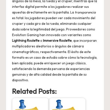
ángulos de la mesa, la rueda y el crupier, mientras que la
interfaz digital permite a los jugadores realizar sus
apuestas directamente en la pantalla. La
transparencia
es total: los jugadores pueden ver cada movimiento del
crupier y cada giro de la rueda, eliminando cualquier
duda sobre la legitimidad del juego. Proveedores como
Evolution Gaming han innovado con variantes como
Lightning Roulette
o
Immersive Roulette
, que incorporan
multiplicadores aleatorios o ángulos de cámara
cinematográficos, respectivamente. El éxito de este
formato es un caso de estudio sobre cómo la tecnología,
bien aplicada, puede enriquecer un juego clásico,
satisfaciendo la demanda peruana de experiencias
genuinas y de alta calidad desde la pantalla de su
dispositivo.
Related Posts: