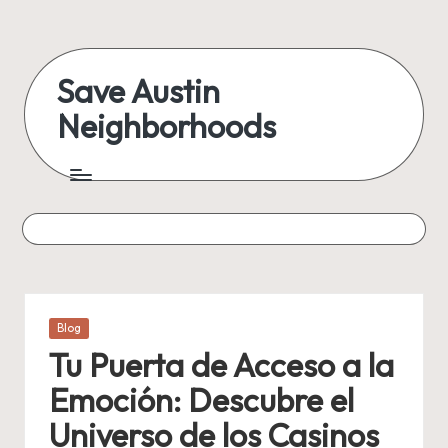
Skip
to
Save Austin
content
Neighborhoods
Advocating
Austin
and
exploring
everything
Posted
Blog
in
Tu Puerta de Acceso a la
Emoción: Descubre el
Universo de los Casinos