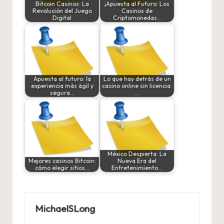
Bitcoin Casinos: La
¡Apuesta al Futuro: Los
Revolución del Juego
Casinos de
Digital
Criptomonedas…
Apuesta al futuro: la
Lo que hay detrás de un
experiencia más ágil y
casino online sin licencia:
segura…
…
México Despierta: La
Mejores casinos Bitcoin:
Nueva Era del
cómo elegir sitios…
Entretenimiento…
MichaelSLong