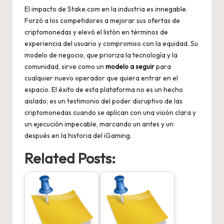
El impacto de Stake.com en la industria es innegable.
Forzó a los competidores a mejorar sus ofertas de
criptomonedas y elevó el listón en términos de
experiencia del usuario y compromiso con la equidad. Su
modelo de negocio, que prioriza la tecnología y la
comunidad, sirve como un
modelo a seguir
para
cualquier nuevo operador que quiera entrar en el
espacio. El éxito de esta plataforma no es un hecho
aislado; es un testimonio del poder disruptivo de las
criptomonedas cuando se aplican con una visión clara y
un ejecución impecable, marcando un antes y un
después en la historia del iGaming.
Related Posts: