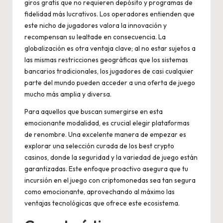
giros gratis que no requieren depósito y programas de
fidelidad más lucrativos. Los operadores entienden que
este nicho de jugadores valora la innovación y
recompensan su lealtade en consecuencia. La
globalización es otra ventaja clave; al no estar sujetos a
las mismas restricciones geográficas que los sistemas
bancarios tradicionales, los jugadores de casi cualquier
parte del mundo pueden acceder a una oferta de juego
mucho más amplia y diversa.
Para aquellos que buscan sumergirse en esta
emocionante modalidad, es crucial elegir plataformas
de renombre. Una excelente manera de empezar es
explorar una selección curada de los
best crypto
casinos
, donde la seguridad y la variedad de juego están
garantizadas. Este enfoque proactivo asegura que tu
incursión en el juego con criptomonedas sea tan segura
como emocionante, aprovechando al máximo las
ventajas tecnológicas que ofrece este ecosistema.