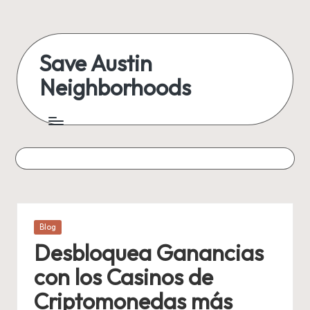
Skip
to
Save Austin
content
Neighborhoods
Advocating
Austin
and
exploring
everything
Posted
Blog
in
Desbloquea Ganancias
con los Casinos de
Criptomonedas más