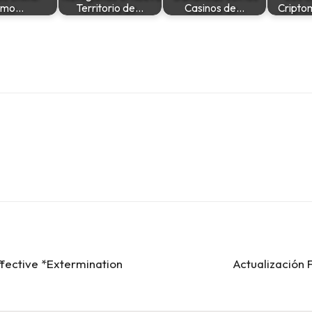
ómo…
Territorio de…
Casinos de…
Cript
fective *Extermination
Actualización 