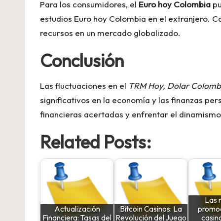
Para los consumidores, el
Euro hoy Colombia
pu
estudios
Euro hoy Colombia
en el extranjero. C
recursos en un mercado globalizado.
Conclusión
Las fluctuaciones en el
TRM Hoy, Dolar Colombi
significativos en la economía y las finanzas p
financieras acertadas y enfrentar el dinamismo
Related Posts:
Las 
Actualización
Bitcoin Casinos: La
promo
Financiera: Tasas del
Revolución del Juego
casino