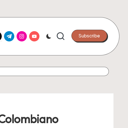
k.com
tter.com
t.me
instagram.com
youtube.com
Subscribe
o Colombiano