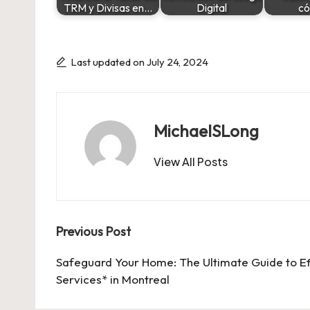
TRM y Divisas en…
Digital
c
Last updated on July 24, 2024
MichaelSLong
View All Posts
Post
Previous Post
navigation
Safeguard Your Home: The Ultimate Guide to Ef
Services* in Montreal