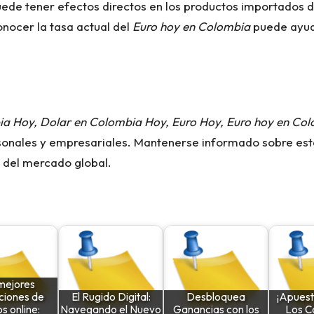
ede tener efectos directos en los productos importados de
onocer la tasa actual del
Euro hoy en Colombia
puede ayuda
a Hoy, Dolar en Colombia Hoy, Euro Hoy, Euro hoy en Col
ersonales y empresariales. Mantenerse informado sobre est
 del mercado global.
mejores
ciones de
El Rugido Digital:
Desbloquea
¡Apuesta
s online:
Navegando el Nuevo
Ganancias con los
Los C