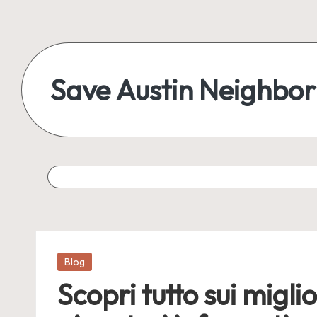
Skip
to
content
Save Austin Neighbo
Advocating
Austin
and
exploring
everything
Posted
Blog
in
Scopri tutto sui migl