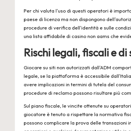
Per chi valuta l'uso di questi operatori è import
paese di licenza ma non dispongono dell'autorizza
procedure di verifica dell'identità e sulle condiz
una lista affidabile di
casino non aams
che evide
Rischi legali, fiscali e
Giocare su siti non autorizzati dall'ADM comport
legale, se la piattaforma è accessibile dall'Ital
avere implicazioni in termini di tutela del consu
procedure di reclamo possono risultare più comp
Sul piano fiscale, le vincite ottenute su operato
giocatore è tenuto a rispettare la normativa fis
possono complicare la prova delle transazioni in