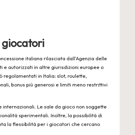
 giocatori
ncessione italiana rilasciata dall'Agenzia delle
autorizzati in altre giurisdizioni europee o
egolamentati in Italia: slot, roulette,
nali, bonus più generosi e limiti meno restrittivi
re internazionali. Le sale da gioco non soggette
lità sperimentali. Inoltre, la possibilità di
a la flessibilità per i giocatori che cercano