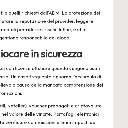
i a quelli richiesti dall'ADM. La protezione dei
alutare la reputazione del provider, leggere
tali per ridurre i rischi. Infine, è utile
a gestione responsabile del gioco.
iocare in sicurezza
siti con licenze offshore quando vengono usati
ncario. Un caso frequente riguarda l'accumulo di
 prelievo a causa della mancata comprensione dei
promozioni.
ill, Neteller), voucher prepagati e criptovalute
el valore delle vincite. Portafogli elettronici
te verificare commissioni e limiti imposti dal