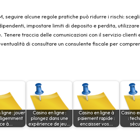
seguire alcune regole pratiche può ridurre i rischi: sceglie
pendenti, impostare limiti di deposito e perdita, utilizzar
 Tenere traccia delle comunicazioni con il servizio clienti e
eventualità di consultare un consulente fiscale per comprend
ligne : jouer
Casino en ligne :
Casino en ligne à
Casino e
elligemment
plongez dans une
paiement rapide :
: tec
ce à…
expérience de jeu…
encaisser vos…
sécu