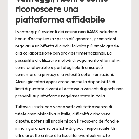
riconoscere una
piattaforma affidabile
I vantaggi più evidenti dei
casino non AAMS
includono
bonus d'accoglienza spesso più generosi, promozioni
regolari e un'offerta di giochi talvolta più ampia grazie
alla collaborazione con provider internazionali. La
possibilità di utilizzare metodi di pagamento alternativi,
come criptovalute o portafogli elettronici, può
aumentare la privacy e la velocità delle transazioni.
Alcuni giocatori apprezzano anche la disponibilità di
limiti di puntata diversi e l'accesso a varianti di giochi non
presenti su piattaforme regolamentate in Italia.
Tuttavia i rischi non vanno sottovalutati: assenza di
tutela amministrativa in Italia, difficoltà a risolvere
dispute, potenziali problemi con il recupero dei fondi e
minori garanzie su pratiche di gioco responsabile. Un
altro aspetto critico è la fiscalità: eventuali vincite