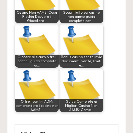
Casino Non AAMS: Cosa
Scopri tutto sui casino
Rischia Davvero il
non aams: guida
Giocatore…
completa per…
Giocare al sicuro oltre i
Bonus casino senza invio
confini: guida completa
documenti: verità, limiti
ai…
e…
Oltre i confini ADM:
Guida Completa ai
comprendere i casino non
Migliori Casino Non
AAMS…
AAMS: Come…