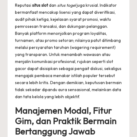
Reputasi
situs slot
dan
situs togel
juga krusial. Indikator
bermanfaat mencakup lisensi yang dapat diverifikasi,
audit pihak ketiga, kejelasan syarat promosi, waktu
pemrosesan transaksi, dan dukungan pelanggan.
Banyak platform menonjolkan program loyalitas,
turnamen, atau promo setoran; nilainya patut ditimbang
melalui persyaratan taruhan (wagering requirement)
yang transparan. Untuk menambah wawasan atau
menjalin komunikasi profesional, rujukan seperti
slot
gacor
dapat disisipkan sebagai pengait diskusi, sekaligus
mengajak pembaca menakar istilah populer tersebut
secara lebih kritis. Dengan demikian, keputusan bermain
tidak sekadar dipandu aura sensasional, melainkan data
dan tata kelola yang lebih objektif.
Manajemen Modal, Fitur
Gim, dan Praktik Bermain
Bertanggung Jawab