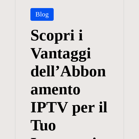
Posted
Blog
in
Scopri i
Vantaggi
dell’Abbon
amento
IPTV per il
Tuo