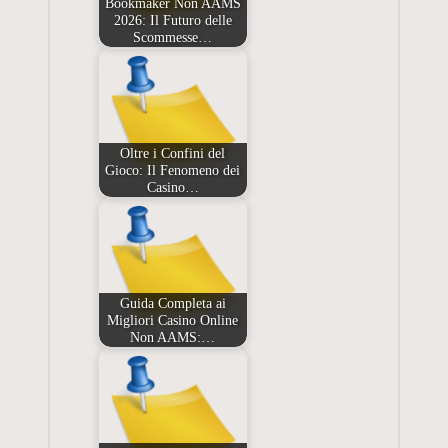
Bookmaker Non AAMS
2026: Il Futuro delle
Scommesse…
Oltre i Confini del
Gioco: Il Fenomeno dei
Casino…
Guida Completa ai
Migliori Casino Online
Non AAMS:…