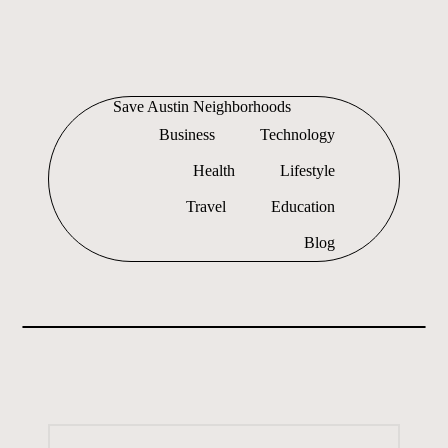
Skip
to
Save Austin Neighborhoods
content
Advocating
Business
Technology
Austin
and
Health
Lifestyle
exploring
everything
Travel
Education
Blog