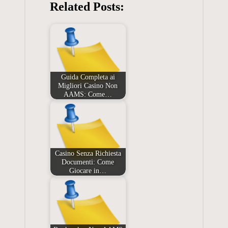
Related Posts:
Guida Completa ai
Migliori Casino Non
AAMS: Come…
Casino Senza Richiesta
Documenti: Come
Giocare in…