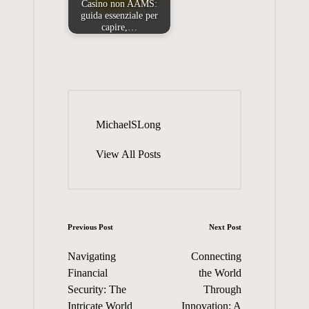
Casino non AAMS:
guida essenziale per
capire,…
MichaelSLong
View All Posts
Post
Previous Post
Next Post
navigation
Navigating
Connecting
Financial
the World
Security: The
Through
Intricate World
Innovation: A