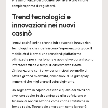
e testimonianze dei giocatori per avere una visione
completa prima di registrarsi.
Trend tecnologici e
innovazioni nei nuovi
casinò
I nuovi casinò online stanno introducendo innovazioni
tecnologiche che ridefiniscono l'esperienza di gioco. Il
mobile-first è ormai uno standard: piattaforme
ottimizzate per smartphone e app native garantiscono
interfacce fluide e tempi di caricamento ridotti.
L'integrazione con i provider principali permette di
offrire grafica avanzata, animazioni 3D e gameplay
immersivi che migliorano il coinvolgimento.
Un segmento in rapida crescita è quello dei tavoli dal
vivo, con dealer in streaming ad alta definizione e
funzioni di socializzazione come chat e statistiche in
tempo reale. Tecnologie emergenti come la realtà