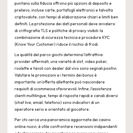
puntano sulla fiducia offrono più opzioni di deposito e
prelievo, incluse carte, portafogli elettronici e talvolta
criptovalute, con tempi di elaborazione chiari e limiti ben
definiti. La protezione dei dati personali deve avvalersi
di crittografia TLS e politiche di privacy visibili: la
combinazione di sicurezza tecnica e procedure KYC
(Know Your Customer) riduce il rischio di frodi.
La qualità del parco giochi determina l'attrattiva:
provider affermati, una varietà di slot, video poker,
roulette e tavoli con dealer dal vivo sono segnali positivi.
Valutare le promozioni e i termini dei bonus è
importante: un'offerta allettante può nascondere
requisiti di scommessa sfavorevoli. Infine, l'assistenza
clienti multilingue, tempi di risposta rapidi e canali diversi
(chat live, email, telefono) sono indicatori di un
operatore serio e orientato al giocatore.
Per chi cerca una panoramica aggiornata dei
casino
online nuovi
, è utile confrontare recensioni indipendenti