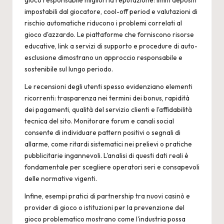
gioco responsabile migliori la reputazione: limiti depositi
impostabili dal giocatore, cool-off period e valutazioni di
rischio automatiche riducono i problemi correlati al
gioco d'azzardo. Le piattaforme che forniscono risorse
educative, link a servizi di supporto e procedure di auto-
esclusione dimostrano un approccio responsabile e
sostenibile sul lungo periodo.
Le recensioni degli utenti spesso evidenziano elementi
ricorrenti: trasparenza nei termini dei bonus, rapidità
dei pagamenti, qualità del servizio clienti e l'affidabilità
tecnica del sito. Monitorare forum e canali social
consente di individuare pattern positivi o segnali di
allarme, come ritardi sistematici nei prelievi o pratiche
pubblicitarie ingannevoli. L'analisi di questi dati reali è
fondamentale per scegliere operatori seri e consapevoli
delle normative vigenti.
Infine, esempi pratici di partnership tra nuovi casinò e
provider di gioco o istituzioni per la prevenzione del
gioco problematico mostrano come l'industria possa