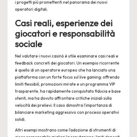
i progetti più promettenti nel panorama dei nuovi
operatori digitali.
Casi reali, esperienze dei
giocatori e responsabilità
sociale
Nel valutare i nuovi casinò è utile esaminare casi reali e
feedback concreti dei giocatori. Un esempio ricorrente
è quello di un operatore europeo che ha lanciato una
piattaforma con un forte focus sul live gaming: offrendo
limiti flessibili, promozioni mirate e un programma VIP
trasparente, ha rapidamente conquistato fiducia e base
utenti, ma ha dovuto affrontare critiche iniziali sulla
velocità dei prelievi. Il caso dimostra l'importanza di
bilanciare marketing aggressivo con processi operativi
solidi.
Altri esempi mostrano come l'adozione di strumenti di