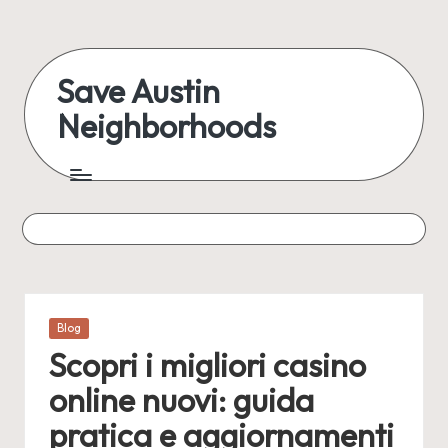
Skip
to
Save Austin
content
Neighborhoods
Advocating
Austin
and
exploring
everything
Posted
Blog
in
Scopri i migliori
casino
online nuovi
: guida
pratica e aggiornamenti