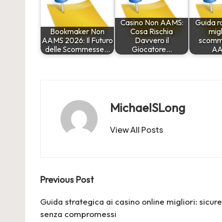
Casino Non AAMS:
Guida r
Bookmaker Non
Cosa Rischia
migli
AAMS 2026: Il Futuro
Davvero il
scomm
delle Scommesse…
Giocatore…
AA
MichaelSLong
View All Posts
Post
Previous Post
navigation
Guida strategica ai casino online migliori: sicur
senza compromessi