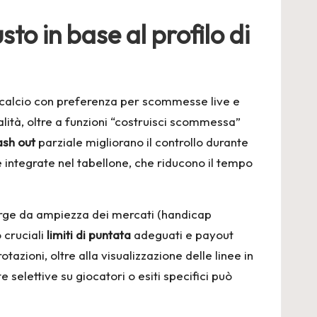
sto in base al profilo di
 calcio con preferenza per scommesse live e
alità, oltre a funzioni “costruisci scommessa”
ash out
parziale migliorano il controllo durante
ve integrate nel tabellone, che riducono il tempo
merge da ampiezza dei mercati (handicap
 cruciali
limiti di puntata
adeguati e payout
otazioni, oltre alla visualizzazione delle linee in
selettive su giocatori o esiti specifici può