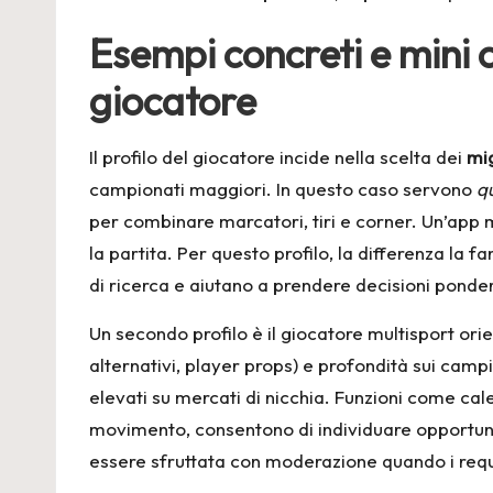
Esempi concreti e mini ca
giocatore
Il profilo del giocatore incide nella scelta dei
mig
campionati maggiori. In questo caso servono
q
per combinare marcatori, tiri e corner. Un’app mob
la partita. Per questo profilo, la differenza la 
di ricerca e aiutano a prendere decisioni ponde
Un secondo profilo è il giocatore multisport or
alternativi, player props) e profondità sui cam
elevati su mercati di nicchia. Funzioni come calend
movimento, consentono di individuare opportunità
essere sfruttata con moderazione quando i requi