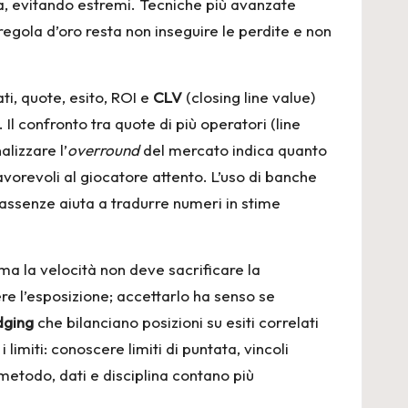
ucia, evitando estremi. Tecniche più avanzate
regola d’oro resta non inseguire le perdite e non
i, quote, esito, ROI e
CLV
(closing line value)
 Il confronto tra quote di più operatori (line
lizzare l’
overround
del mercato indica quanto
vorevoli al giocatore attento. L’uso di banche
 assenze aiuta a tradurre numeri in stime
ma la velocità non deve sacrificare la
re l’esposizione; accettarlo ha senso se
dging
che bilanciano posizioni su esiti correlati
limiti: conoscere limiti di puntata, vincoli
 metodo, dati e disciplina contano più