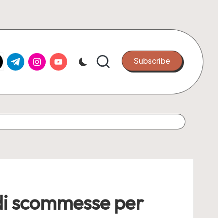
k.com
tter.com
t.me
instagram.com
youtube.com
Subscribe
i di scommesse per