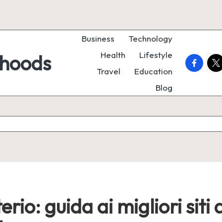
Business
Technology
Health
Lifestyle
rhoods
faceboo
twi
Travel
Education
Blog
rio: guida ai migliori sit