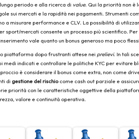
 lungo periodo e alla ricerca di
value
. Qui la priorità non è 
egole sui mercati e la rapidità nei pagamenti. Strumenti c
ano a misurare performance e CLV. La possibilità di utilizzar
i per sport/mercati consente un processo più scientifico. Pe
di inserimento vale quanto un bonus generoso ma poco flessi
o piattaforma dopo frustranti attese nei
prelievi
. In tali s
 medi indicati e controllare le politiche KYC per evitare bl
proccio è considerare il bonus come extra, non come driver 
ti di
gestione del rischio
come cash out parziale e assicuraz
rie priorità con le caratteristiche oggettive della piattafo
rezza, valore e continuità operativa.