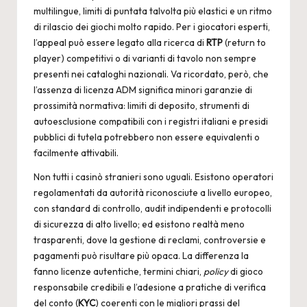
multilingue, limiti di puntata talvolta più elastici e un ritmo
di rilascio dei giochi molto rapido. Per i giocatori esperti,
l’appeal può essere legato alla ricerca di
RTP
(return to
player) competitivi o di varianti di tavolo non sempre
presenti nei cataloghi nazionali. Va ricordato, però, che
l’assenza di licenza ADM significa minori garanzie di
prossimità normativa: limiti di deposito, strumenti di
autoesclusione compatibili con i registri italiani e presidi
pubblici di tutela potrebbero non essere equivalenti o
facilmente attivabili.
Non tutti i casinò stranieri sono uguali. Esistono operatori
regolamentati da autorità riconosciute a livello europeo,
con standard di controllo, audit indipendenti e protocolli
di sicurezza di alto livello; ed esistono realtà meno
trasparenti, dove la gestione di reclami, controversie e
pagamenti può risultare più opaca. La differenza la
fanno licenze autentiche, termini chiari,
policy
di gioco
responsabile credibili e l’adesione a pratiche di verifica
del conto (
KYC
) coerenti con le migliori prassi del