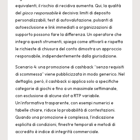
equivalenti, il rischio di recidiva aumenta. Qui, la qualità
del
gioco responsabile
è decisiva: limiti di deposito
personalizzabili, test di autovalutazione, pulsanti di
autoesclusione e link immediati a organizzazioni di
supporto possono fare la differenza. Un operatore che
integra questi strumenti, spiega come attivarli e rispetta
le richieste di chiusura del conto dimostra un approccio
responsabile, indipendentemente dalla giurisdizione.
Scenario 4: una promozione di cashback “senza requisiti
di scommessa” viene pubblicizzata in modo generico. Nel
dettaglio, però, il cashback si applica solo a specifiche
categorie di giochi e fino a un massimale settimanale,
con esclusione di alcune slot a RTP variabile.
Un’informativa trasparente, con esempi numerici e
tabelle chiare, riduce la probabilità di contestazioni.
Quando una promozione è complessa, l’indicazione
esplicita di condizioni, finestre temporali e metodi di
accredito è indice di integrità commerciale.