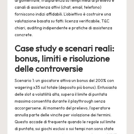
argomentate, trasparenza su tempi medi di prelievo e
canali di assistenza attivi (chat, email, telefono)
forniscono indizi affidabili. L’obiettivo è costruire una
valutazione basata su fatti: licenza verificabile, T&C
chiari, auditing indipendente e pratiche di assistenza
concrete.
Case study e scenari reali:
bonus, limiti e risoluzione
delle controversie
Scenario 1: un giocatore attiva un bonus del 200% con
wagering x35 sul totale (deposito più bonus). Entusiasta
delle slot a volatilità alta, supera il limite di puntata
massima consentita durante il playthrough senza
accorgersene. Al momento del prelievo, l’operatore
annulla parte delle vincite per violazione dei termini.
Questo accade di frequente quando le regole sul limite
di puntata, sui giochi esclusi o sui tempi non sono state