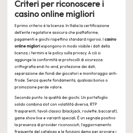
Criteri per riconoscere i
casino online migliori
Il primo criterio è la licenza. In Italia la certificazione
dell’ente regolatore assicura che piattaforme,
pagamenti e giochi rispettino standard rigorosi. I
casino
online migliori
espongono in modo visibile i dati della
licenza, i termini e le policy sulla privacy. A ciò si
aggiunge la conformità ai protocolli di sicurezza:
crittografia end-to-end, protezione dei dati,
separazione dei fondi dei giocatori e monitoraggio anti-
frode. Senza queste fondamenta, qualsiasi bonus o
promozione perde valore.
Secondo punto: la qualità dei giochi. Un portafoglio
solido combina slot con volatilità diversa, RTP
trasparenti, tavoli classici (blackjack, roulette, baccarat),
game show live e varianti speciali. È un segnale positivo
la presenza di provider riconosciuti, l’aggiornamento
frequente del catalogo e le funzioni demo per provare i