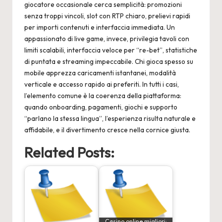
giocatore occasionale cerca semplicità: promozioni
senza troppi vincoli, slot con RTP chiaro, prelievi rapidi
per importi contenuti e interfaccia immediata. Un
appassionato di live game, invece, privilegia tavoli con
limiti scalabili, interfaccia veloce per “re-bet”, statistiche
di puntata e streaming impeccabile. Chi gioca spesso su
mobile apprezza caricamenti istantanei, modalità
verticale e accesso rapido ai preferiti. In tutti i casi,
l’elemento comune è la coerenza della piattaforma:
quando onboarding, pagamenti, giochi e supporto
“parlano la stessa lingua”, l’esperienza risulta naturale e
affidabile, e il divertimento cresce nella cornice giusta.
Related Posts:
Casino online migliori: