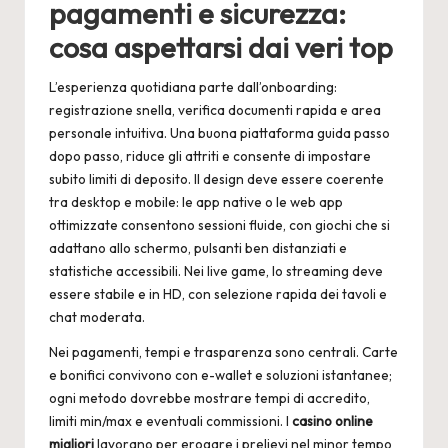
pagamenti e sicurezza:
cosa aspettarsi dai veri top
L’esperienza quotidiana parte dall’onboarding:
registrazione snella, verifica documenti rapida e area
personale intuitiva. Una buona piattaforma guida passo
dopo passo, riduce gli attriti e consente di impostare
subito limiti di deposito. Il design deve essere coerente
tra desktop e mobile: le app native o le web app
ottimizzate consentono sessioni fluide, con giochi che si
adattano allo schermo, pulsanti ben distanziati e
statistiche accessibili. Nei live game, lo streaming deve
essere stabile e in HD, con selezione rapida dei tavoli e
chat moderata.
Nei pagamenti, tempi e trasparenza sono centrali. Carte
e bonifici convivono con e-wallet e soluzioni istantanee;
ogni metodo dovrebbe mostrare tempi di accredito,
limiti min/max e eventuali commissioni. I
casino online
migliori
lavorano per erogare i prelievi nel minor tempo