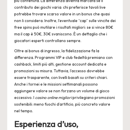
più contenuta. La differenza diventa marcata se il
contributo dei giochi varia: chi preferisce tavoli live
potrebbe trovare scarso valore in un bonus che quasi
non li considera. Inoltre, l’eventuale “cap” sulle vincite dei
free spins può mutilare i risultati migliori: se si vince 80€
ma il cap è 50€, 30€ svaniscono. È un dettaglio che i
giocatori esperti controllano sempre.
Oltre ai bonus di ingresso, la fidelizzazione fa la
differenza. Programmi VIP e club fedeltà premiano con
cashback, limiti più alti, gestione account dedicata e
promozioni su misura. Tuttavia, l’accesso dovrebbe
essere trasparente, con livelli basati su criteri chiari.
Anche i tornei e le missioni settimanali possono
aggiungere valore se non forzano un volume di gioco
eccessivo. I
casino online migliori
privilegiano promozioni
sostenibili: meno fuochi d’artificio, più concreto valore
nel tempo.
Esperienza d’uso,