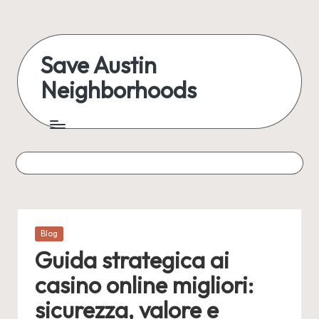
Skip
to
Save Austin
content
Neighborhoods
Advocating
Austin
and
exploring
everything
Posted
Blog
in
Guida strategica ai
casino online migliori:
sicurezza, valore e