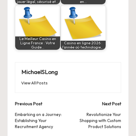
jouer légal, sécurisé et…
en…
Le Meilleur Casino en
Ligne France : Votre
Casino en ligne 2026 :
Guide…
l’année où technologie,…
MichaelSLong
View All Posts
Post
Previous Post
Next Post
navigation
Embarking on a Journey:
Revolutionize Your
Establishing Your
Shopping with Custom
Recruitment Agency
Product Solutions