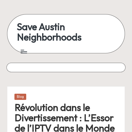
Skip
to
Save Austin
content
Neighborhoods
Advocating
Austin
and
exploring
everything
Posted
Blog
in
Révolution dans le
Divertissement : L’Essor
de l’IPTV dans le Monde