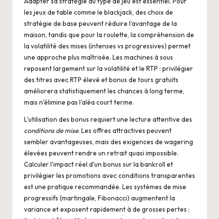
Adapter sa stratégie au type de jeu est essentiel. Pour
les jeux de table comme le blackjack, des choix de
stratégie de base peuvent réduire l'avantage de la
maison, tandis que pour la roulette, la compréhension de
la volatilité des mises (intenses vs progressives) permet
une approche plus maîtrisée. Les machines à sous
reposent largement sur la volatilité et le RTP : privilégier
des titres avec RTP élevé et bonus de tours gratuits
améliorera statistiquement les chances à long terme,
mais n'élimine pas l'aléa court terme.
L'utilisation des bonus requiert une lecture attentive des
conditions de mise
. Les offres attractives peuvent
sembler avantageuses, mais des exigences de wagering
élevées peuvent rendre un retrait quasi impossible.
Calculer l'impact réel d'un bonus sur la bankroll et
privilégier les promotions avec conditions transparentes
est une pratique recommandée. Les systèmes de mise
progressifs (martingale, Fibonacci) augmentent la
variance et exposent rapidement à de grosses pertes ;