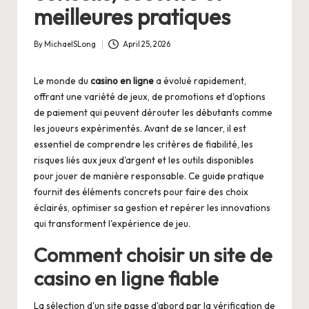
meilleures pratiques
By
MichaelSLong
April 25, 2026
Posted
by
Le monde du
casino en ligne
a évolué rapidement,
offrant une variété de jeux, de promotions et d'options
de paiement qui peuvent dérouter les débutants comme
les joueurs expérimentés. Avant de se lancer, il est
essentiel de comprendre les critères de fiabilité, les
risques liés aux jeux d'argent et les outils disponibles
pour jouer de manière responsable. Ce guide pratique
fournit des éléments concrets pour faire des choix
éclairés, optimiser sa gestion et repérer les innovations
qui transforment l'expérience de jeu.
Comment choisir un site de
casino en ligne fiable
La sélection d'un site passe d'abord par la vérification de