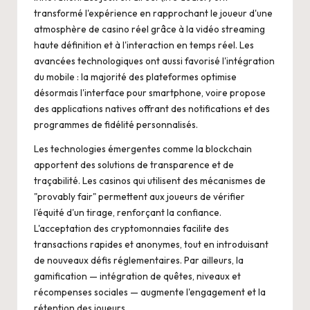
transformé l'expérience en rapprochant le joueur d'une
atmosphère de casino réel grâce à la vidéo streaming
haute définition et à l'interaction en temps réel. Les
avancées technologiques ont aussi favorisé l'intégration
du mobile : la majorité des plateformes optimise
désormais l'interface pour smartphone, voire propose
des applications natives offrant des notifications et des
programmes de fidélité personnalisés.
Les technologies émergentes comme la blockchain
apportent des solutions de transparence et de
traçabilité. Les casinos qui utilisent des mécanismes de
"provably fair" permettent aux joueurs de vérifier
l'équité d'un tirage, renforçant la confiance.
L'acceptation des cryptomonnaies facilite des
transactions rapides et anonymes, tout en introduisant
de nouveaux défis réglementaires. Par ailleurs, la
gamification — intégration de quêtes, niveaux et
récompenses sociales — augmente l'engagement et la
rétention des joueurs.