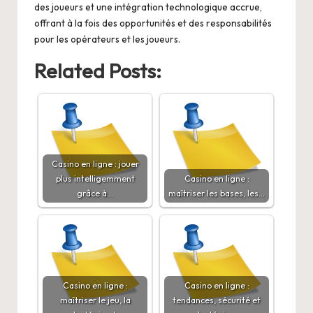
des joueurs et une intégration technologique accrue,
offrant à la fois des opportunités et des responsabilités
pour les opérateurs et les joueurs.
Related Posts:
Casino en ligne : jouer
plus intelligemment
Casino en ligne :
grâce à…
maîtriser les bases, les…
Casino en ligne :
Casino en ligne :
maîtriser le jeu, la
tendances, sécurité et