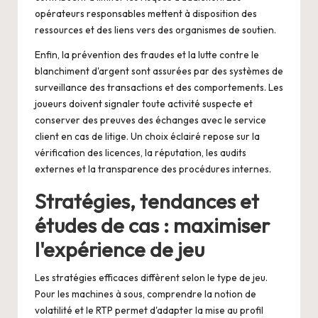
opérateurs responsables mettent à disposition des
ressources et des liens vers des organismes de soutien.
Enfin, la prévention des fraudes et la lutte contre le
blanchiment d'argent sont assurées par des systèmes de
surveillance des transactions et des comportements. Les
joueurs doivent signaler toute activité suspecte et
conserver des preuves des échanges avec le service
client en cas de litige. Un choix éclairé repose sur la
vérification des licences, la réputation, les audits
externes et la transparence des procédures internes.
Stratégies, tendances et
études de cas : maximiser
l'expérience de jeu
Les stratégies efficaces diffèrent selon le type de jeu.
Pour les machines à sous, comprendre la notion de
volatilité et le RTP permet d'adapter la mise au profil