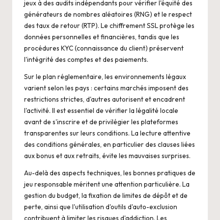
jeux à des audits indépendants pour vérifier l'équité des
générateurs de nombres aléatoires (RNG) et le respect
des taux de retour (RTP). Le chiffrement SSL protège les
données personnelles et financières, tandis que les
procédures KYC (connaissance du client) préservent
l'intégrité des comptes et des paiements.
Sur le plan réglementaire, les environnements légaux
varient selon les pays : certains marchés imposent des
restrictions strictes, d'autres autorisent et encadrent
l'activité. Il est essentiel de vérifier la légalité locale
avant de s'inscrire et de privilégier les plateformes
transparentes sur leurs conditions. La lecture attentive
des conditions générales, en particulier des clauses liées
aux bonus et aux retraits, évite les mauvaises surprises.
Au-delà des aspects techniques, les bonnes pratiques de
jeu responsable méritent une attention particulière. La
gestion du budget, la fixation de limites de dépôt et de
perte, ainsi que l'utilisation d'outils d'auto-exclusion
contribuent à limiter les risques d'addiction. Les