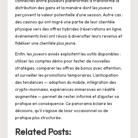
connectés entre plusieurs plateformes a transformé la
distribution des gains et la manière dont les joueurs
perçoivent la valeur potentielle d'une session. Autre cas :
des casinos qui ont migré une partie de leur clientèle
physique vers des offres hybrides (réservations en ligne,
événements live) ont réussi à diversifier leurs revenus et
fidéliser une clientèle plus jeune.
Enfin, les joueurs avisés exploitent les outils disponibles :
utiliser les comptes démo pour tester de nouvelles
stratégies, comparer les offres de bonus avec attention,
et surveiller les promotions temporaires. L'anticipation
des tendances — adoption du mobile, intégration des
crypto-monnaies, expériences immersives en réalité
augmentée — permet de rester informé et d'ajuster sa
pratique en conséquence. Ce panorama éclaire les
décisions, qu'il s'agisse de loisir occasionnel ou de
pratique plus structurée.
Related Posts: