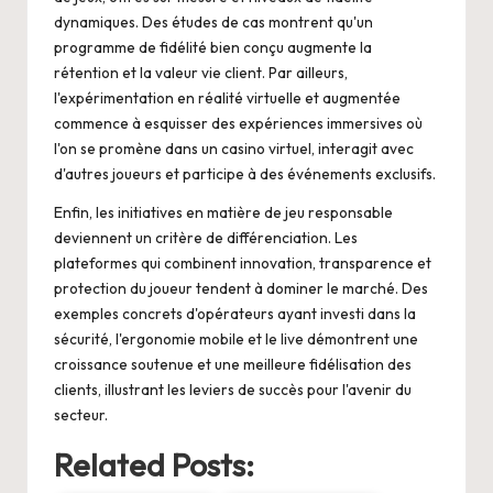
dynamiques. Des études de cas montrent qu'un
programme de fidélité bien conçu augmente la
rétention et la valeur vie client. Par ailleurs,
l'expérimentation en réalité virtuelle et augmentée
commence à esquisser des expériences immersives où
l'on se promène dans un casino virtuel, interagit avec
d'autres joueurs et participe à des événements exclusifs.
Enfin, les initiatives en matière de jeu responsable
deviennent un critère de différenciation. Les
plateformes qui combinent innovation, transparence et
protection du joueur tendent à dominer le marché. Des
exemples concrets d'opérateurs ayant investi dans la
sécurité, l'ergonomie mobile et le live démontrent une
croissance soutenue et une meilleure fidélisation des
clients, illustrant les leviers de succès pour l'avenir du
secteur.
Related Posts: