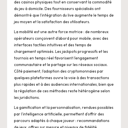
des casinos physiques tout en conservant la commodité
du jeu à domicile. Des fournisseurs spécialisés ont
démontré que l'intégration du live augmente le temps de
jeu moyen et la satisfaction des utilisateurs.
La mobilité est une autre force motrice : de nombreux
opérateurs conçoivent d'abord pour mobile, avec des
interfaces tactiles intuitives et des temps de
chargement optimisés. Les jackpots progressifs et les
tournois en temps réel favorisent l'engagement
communautaire et le partage sur les réseaux sociaux.
Côté paiement, l'adoption des cryptomonnaies par
quelques plateformes ouvre la voie à des transactions
plus rapides et à des audiences internationales, bien que
la régulation de ces méthodes reste hétérogène selon
les juridictions.
La gamification et la personnalisation, rendues possibles
par l'intelligence artificielle, permettent d'offrir des
parcours adaptés à chaque joueur : recommandations
de jeux, offres sur mesure et niveaux de fidélité