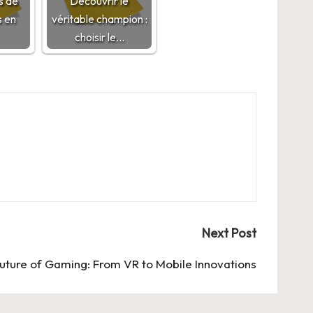
es de
Découvrir le
s en
véritable champion :
choisir le…
Next Post
Future of Gaming: From VR to Mobile Innovations