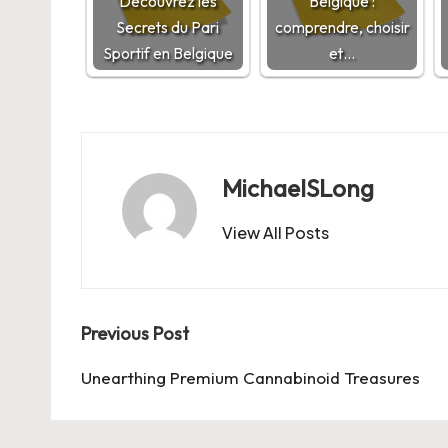
Découvrez les
Belgique :
Secrets du Pari
comprendre, choisir
Sportif en Belgique
et…
MichaelSLong
View All Posts
Post
Previous Post
navigation
Unearthing Premium Cannabinoid Treasures