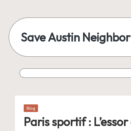
Save Austin Neighbo
Posted
Blog
in
Paris sportif : L’ess