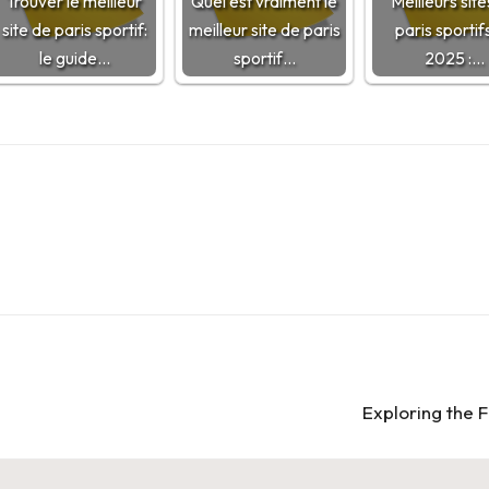
Trouver le meilleur
Quel est vraiment le
Meilleurs sit
site de paris sportif:
meilleur site de paris
paris sportif
le guide…
sportif…
2025 :…
Exploring the 