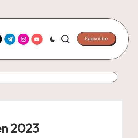
k.com
tter.com
t.me
instagram.com
youtube.com
Subscribe
 en 2023