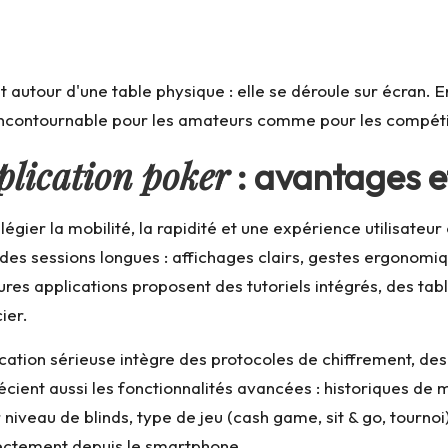
 autour d'une table physique : elle se déroule sur écran. E
 incontournable pour les amateurs comme pour les compéti
plication poker
: avantages et
ilégier la mobilité, la rapidité et une expérience utilisateu
 sessions longues : affichages clairs, gestes ergonomiques
eures applications proposent des tutoriels intégrés, des t
ier.
cation sérieuse intègre des protocoles de chiffrement, des 
écient aussi les fonctionnalités avancées : historiques de m
par niveau de blinds, type de jeu (cash game, sit & go, tourn
irectement depuis le smartphone.