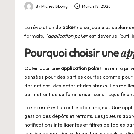
By
MichaelSLong
March 18, 2026
Posted
by
La révolution du
poker
ne se joue plus seulement
formats, l'
application poker
est devenue l'outil
ap
Pourquoi choisir une
Opter pour une
application poker
revient à priv
pensées pour des parties courtes comme pour des
des actions, des potes et des stacks. Les meill
permettant de se familiariser sans risque financ
La sécurité est un autre atout majeur. Une appli
gestion des dépôts et retraits. Les joueurs appr
notifications intelligentes et filtres de tables 
la prise de décision et la gestion du bankroll d