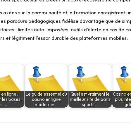
s axées sur la communauté et la formation enregistrent un 
des parcours pédagogiques fidélise davantage que de simpl
ritaires : limites auto-imposées, outils d'alerte en cas d
urs et légitiment l'essor durable des plateformes mobiles.
en ligne :
Le guide essentiel du
Quel est vraiment le
Casino en
r les bases,
casino en ligne
meilleur site de paris
plus int
les…
moderne:…
sportif…
gr