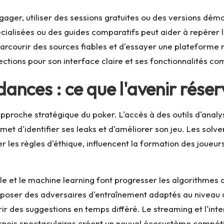
ager, utiliser des sessions gratuites ou des versions démo 
cialisées ou des guides comparatifs peut aider à repérer l
 de parcourir des sources fiables et d'essayer une platefo
ctions pour son interface claire et ses fonctionnalités co
ndances : ce que l'avenir réser
'approche stratégique du poker. L'accès à des outils d'anal
d'identifier ses leaks et d'améliorer son jeu. Les solver
r les règles d'éthique, influencent la formation des joueu
cielle et le machine learning font progresser les algorithme
poser des adversaires d'entraînement adaptés au niveau du 
r des suggestions en temps différé. Le streaming et l'inter
ournois spectaculaires créent un nouvel écosystème compéti