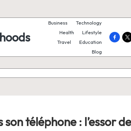
Business
Technology
Health
Lifestyle
rhoods
faceboo
twi
Travel
Education
Blog
s son téléphone : l’essor d