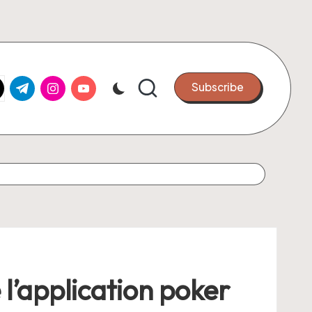
k.com
tter.com
t.me
instagram.com
youtube.com
Subscribe
e l’application poker