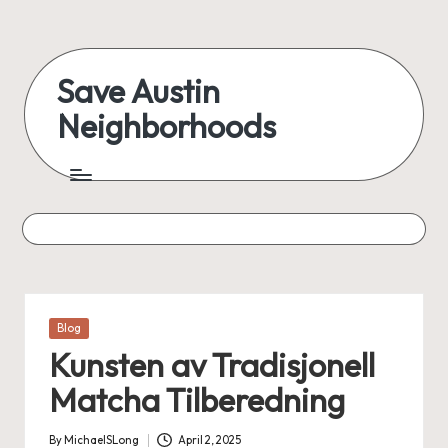
Save Austin
Neighborhoods
Posted
Blog
in
Kunsten av Tradisjonell
Matcha Tilberedning
By
MichaelSLong
April 2, 2025