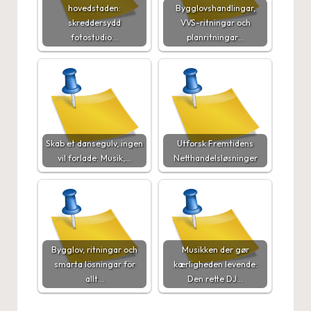
hovedstaden:
Bygglovshandlingar,
skreddersydd
VVS-ritningar och
fotostudio…
planritningar…
Skab et dansegulv, ingen
Utforsk Fremtidens
vil forlade: Musik,…
Netthandelsløsninger
Bygglov, ritningar och
Musikken der gør
smarta lösningar för
kærligheden levende:
allt…
Den rette DJ…