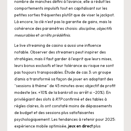
nombre de manches défini à l’avance, elle a réduit les
comportements impulsifs tout en capitalisant sur les
petites sorties fréquentes plutôt que de viser le jackpot.
Là encore, la clé n’est pas la garantie de gains, mais la
cohérence des paramètres choisis:
discipline
,
objectifs
mesurables
et
arrêts prédéfinis
.
Le live streaming de casino a aussi une influence
notable. Observer des streamers peut inspirer des
stratégies, mais il faut garder à l’esprit que leurs mises,
leurs bonus exclusifs et leur tolérance au risque ne sont
pas toujours transposables. Étude de cas 3: un groupe
d’amis a transformé sa façon de jouer en adoptant des
“sessions à thème” de 45 minutes avec objectif de profit
modeste (ex. +10% de la bankroll ou arrêt si −20%). En
privilégiant des slots à
RTP
confirmé et des tables à
règles claires, ils ont constaté moins de dépassements
de budget et des sessions plus satisfaisantes
psychologiquement. Les tendances à retenir pour 2025:
expérience mobile optimisée,
jeux en direct
plus