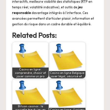
interactifs, meilleure visibilité des statistiques (RTP en
temps réel, volatilité indicative), et outils de
jeu
responsable
davantage intégrés à l’interface. Ces
avancées permettent d’articuler plaisir, information et
gestion du risque dans un cadre durable et équilibré.
Related Posts:
Casino en ligne :
comprendre, choisir et
Casino en ligne Belgique:
jouer comme un pro
jouer légal, sécurisé et…
Bitcoin casinos : la
nouvelle ère du jeu en
Casino en ligne : l’univers