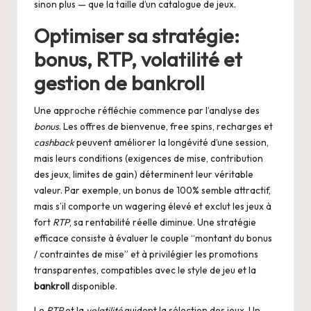
sinon plus — que la taille d’un catalogue de jeux.
Optimiser sa stratégie:
bonus, RTP, volatilité et
gestion de bankroll
Une approche réfléchie commence par l’analyse des
bonus
. Les offres de bienvenue, free spins, recharges et
cashback
peuvent améliorer la longévité d’une session,
mais leurs conditions (exigences de mise, contribution
des jeux, limites de gain) déterminent leur véritable
valeur. Par exemple, un bonus de 100% semble attractif,
mais s’il comporte un wagering élevé et exclut les jeux à
fort
RTP
, sa rentabilité réelle diminue. Une stratégie
efficace consiste à évaluer le couple “montant du bonus
/ contraintes de mise” et à privilégier les promotions
transparentes, compatibles avec le style de jeu et la
bankroll
disponible.
Le
RTP
et la
volatilité
guident la sélection des jeux. Un