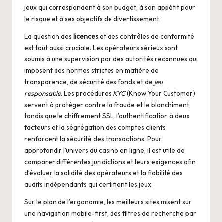
jeux qui correspondent à son budget, à son appétit pour
le risque et à ses objectifs de divertissement.
La question des
licences
et des contrôles de conformité
est tout aussi cruciale. Les opérateurs sérieux sont
soumis à une supervision par des autorités reconnues qui
imposent des normes strictes en matière de
transparence, de sécurité des fonds et de
jeu
responsable
. Les procédures
KYC
(Know Your Customer)
servent à protéger contre la fraude et le blanchiment,
tandis que le chiffrement SSL, l’authentification à deux
facteurs et la ségrégation des comptes clients
renforcent la sécurité des transactions. Pour
approfondir l’univers du
casino en ligne
, il est utile de
comparer différentes juridictions et leurs exigences afin
d’évaluer la solidité des opérateurs et la fiabilité des
audits indépendants qui certifient les jeux.
Sur le plan de l’ergonomie, les meilleurs sites misent sur
une navigation mobile-first, des filtres de recherche par