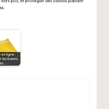
 hors pics, et privilégier des casinos publiant
té.
 en ligne :
r les bases,
les…