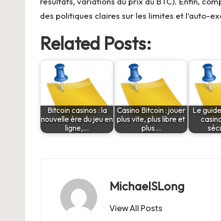
résultats, variations du prix du BTC). Enfin, com
des politiques claires sur les limites et l’auto-
Related Posts:
Bitcoin casinos : la
Casino Bitcoin : jouer
Le guid
nouvelle ère du jeu en
plus vite, plus libre et
casino
ligne,…
plus…
séc
MichaelSLong
View All Posts