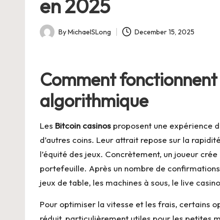
en 2025
By
MichaelSLong
December 15, 2025
Posted
by
Comment fonctionnent le
algorithmique
Les
Bitcoin casinos
proposent une expérience de 
d’autres coins. Leur attrait repose sur la rapidi
l’équité des jeux. Concrètement, un joueur cré
portefeuille. Après un nombre de confirmations 
jeux de table, les machines à sous, le live casi
Pour optimiser la vitesse et les frais, certains
réduit, particulièrement utiles pour les petites