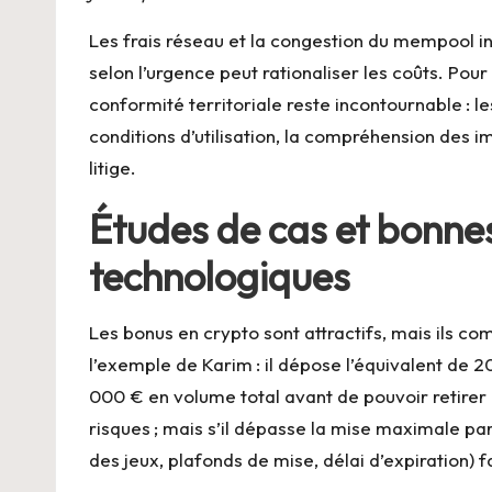
Les frais réseau et la congestion du mempool in
selon l’urgence peut rationaliser les coûts. Pou
conformité territoriale reste incontournable : 
conditions d’utilisation, la compréhension des im
litige.
Études de cas et bonnes
technologiques
Les bonus en crypto sont attractifs, mais ils c
l’exemple de Karim : il dépose l’équivalent de 
000 € en volume total avant de pouvoir retirer le
risques ; mais s’il dépasse la mise maximale par
des jeux, plafonds de mise, délai d’expiration) 