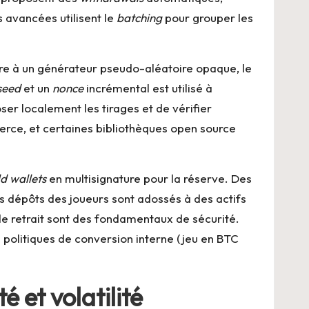
 avancées utilisent le
batching
pour grouper les
tre à un générateur pseudo-aléatoire opaque, le
 seed
et un
nonce
incrémental est utilisé à
er localement les tirages et de vérifier
ierce, et certaines bibliothèques open source
ld wallets
en multisignature pour la réserve. Des
s dépôts des joueurs sont adossés à des actifs
de retrait sont des fondamentaux de sécurité.
 politiques de conversion interne (jeu en BTC
 et volatilité