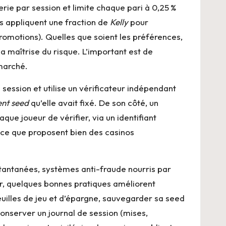
rerie par session et limite chaque pari à 0,25 %
ls appliquent une fraction de
Kelly
pour
promotions). Quelles que soient les préférences,
la maîtrise du risque. L’important est de
 marché.
session et utilise un vérificateur indépendant
ent seed
qu’elle avait fixé. De son côté, un
e joueur de vérifier, via un identifiant
ce que proposent bien des casinos
stantanées, systèmes anti-fraude nourris par
eur, quelques bonnes pratiques améliorent
euilles de jeu et d’épargne, sauvegarder sa seed
 conserver un journal de session (mises,