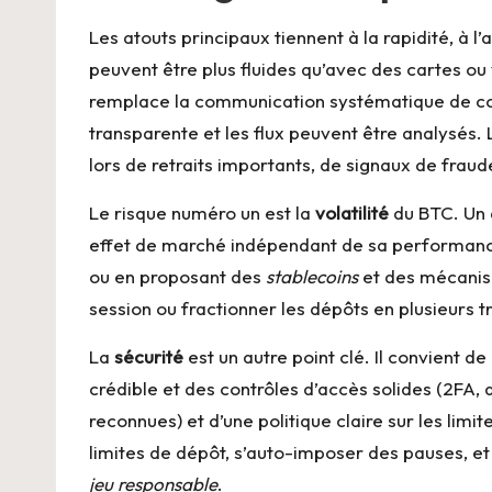
Les atouts principaux tiennent à la rapidité, à l
peuvent être plus fluides qu’avec des cartes ou v
remplace la communication systématique de coo
transparente et les flux peuvent être analysés.
lors de retraits importants, de signaux de frau
Le risque numéro un est la
volatilité
du BTC. Un d
effet de marché indépendant de sa performance a
ou en proposant des
stablecoins
et des mécanism
session ou fractionner les dépôts en plusieurs t
La
sécurité
est un autre point clé. Il convient d
crédible et des contrôles d’accès solides (2FA, 
reconnues) et d’une politique claire sur les limit
limites de dépôt, s’auto-imposer des pauses, e
jeu responsable
.