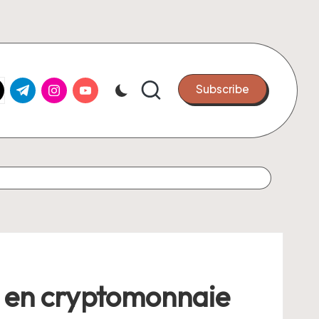
k.com
tter.com
t.me
instagram.com
youtube.com
Subscribe
er en cryptomonnaie