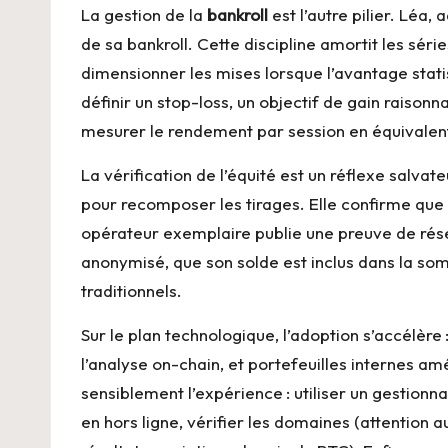
La gestion de la
bankroll
est l’autre pilier. Léa,
de sa bankroll. Cette discipline amortit les sér
dimensionner les mises lorsque l’avantage stati
définir un stop-loss, un objectif de gain raisonn
mesurer le rendement par session en équivalent 
La vérification de l’équité est un réflexe salvat
pour recomposer les tirages. Elle confirme que
opérateur exemplaire publie une preuve de rése
anonymisé, que son solde est inclus dans la s
traditionnels.
Sur le plan technologique, l’adoption s’accélère 
l’analyse on-chain, et portefeuilles internes am
sensiblement l’expérience : utiliser un gestionn
en hors ligne, vérifier les domaines (attention a