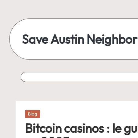
Skip
to
content
Save Austin Neighbo
Advocating
Austin
and
exploring
everything
Posted
Blog
in
Bitcoin casinos : le 