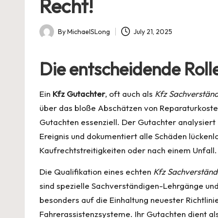
Recht!
By
MichaelSLong
July 21, 2025
Posted
by
Die entscheidende Roll
Ein
Kfz Gutachter
, oft auch als
Kfz Sachverständ
über das bloße Abschätzen von Reparaturkoste
Gutachten essenziell. Der Gutachter analysier
Ereignis und dokumentiert alle Schäden lückenlo
Kaufrechtstreitigkeiten oder nach einem Unfall.
Die Qualifikation eines echten
Kfz Sachverständ
sind spezielle Sachverständigen-Lehrgänge und 
besonders auf die Einhaltung neuester Richtli
Fahrerassistenzsysteme. Ihr Gutachten dient al