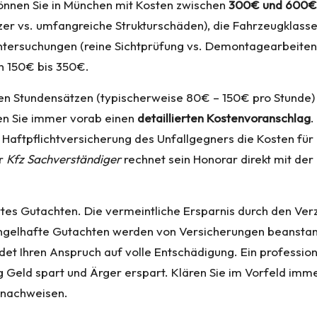
önnen Sie in München mit Kosten zwischen
300€ und 600€
tzer vs. umfangreiche Strukturschäden), die Fahrzeugklas
tersuchungen (reine Sichtprüfung vs. Demontagearbeiten
n 150€ bis 350€.
n Stundensätzen (typischerweise 80€ – 150€ pro Stunde) o
gen Sie immer vorab einen
detaillierten Kostenvoranschlag
.
Haftpflichtversicherung des Unfallgegners die Kosten für
er
Kfz Sachverständiger
rechnet sein Honorar direkt mit de
ziertes Gutachten. Die vermeintliche Ersparnis durch den Ver
ngelhafte Gutachten werden von Versicherungen beanstand
det Ihren Anspruch auf volle Entschädigung. Ein professio
stig Geld spart und Ärger erspart. Klären Sie im Vorfeld 
s nachweisen.