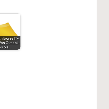
htbares IT-
Von Outlook-
cks bis…