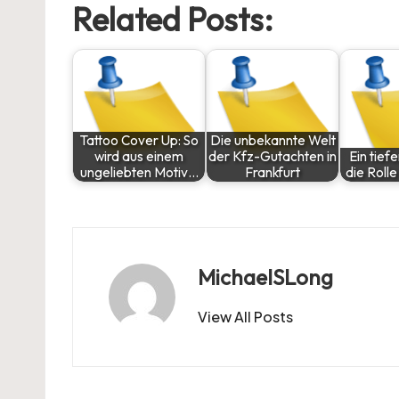
Related Posts:
Tattoo Cover Up: So
Die unbekannte Welt
wird aus einem
der Kfz-Gutachten in
Ein tiefe
ungeliebten Motiv…
Frankfurt
die Roll
MichaelSLong
View All Posts