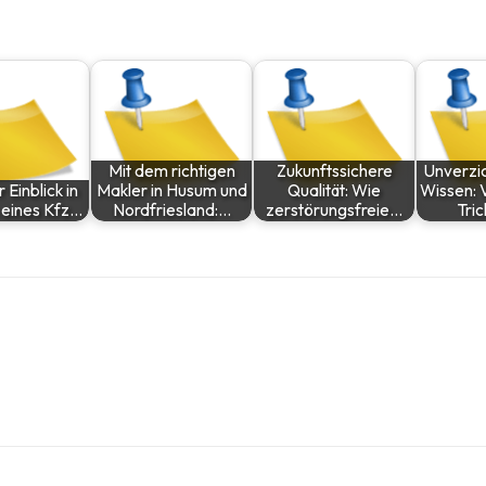
Mit dem richtigen
Zukunftssichere
Unverzic
r Einblick in
Makler in Husum und
Qualität: Wie
Wissen: 
e eines Kfz…
Nordfriesland:…
zerstörungsfreie…
Tri