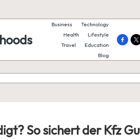
Business
Technology
Health
Lifestyle
rhoods
faceboo
twi
Travel
Education
Blog
igt? So sichert der Kfz G