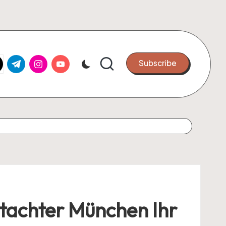
k.com
tter.com
t.me
instagram.com
youtube.com
Subscribe
utachter München Ihr