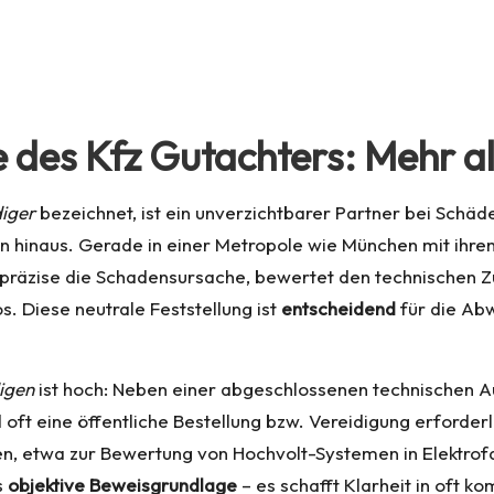
e des Kfz Gutachters: Mehr a
iger
bezeichnet, ist ein unverzichtbarer Partner bei Schäd
n hinaus. Gerade in einer Metropole wie München mit ihr
t präzise die Schadensursache, bewertet den technischen 
s. Diese neutrale Feststellung ist
entscheidend
für die Abw
igen
ist hoch: Neben einer abgeschlossenen technischen A
oft eine öffentliche Bestellung bzw. Vereidigung erforder
nien, etwa zur Bewertung von Hochvolt-Systemen in Elektr
s
objektive Beweisgrundlage
– es schafft Klarheit in oft ko