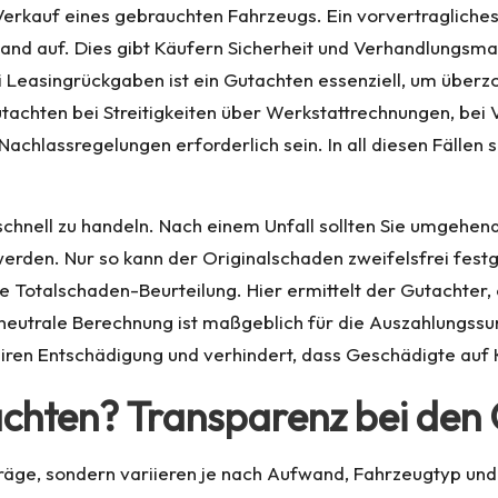
r Verkauf eines gebrauchten Fahrzeugs. Ein vorvertragliche
nd auf. Dies gibt Käufern Sicherheit und Verhandlungsma
 Leasingrückgaben ist ein Gutachten essenziell, um übe
chten bei Streitigkeiten über Werkstattrechnungen, bei V
Nachlassregelungen erforderlich sein. In all diesen Fällen
 schnell zu handeln. Nach einem Unfall sollten Sie umgehe
erden. Nur so kann der Originalschaden zweifelsfrei fest
che Totalschaden-Beurteilung. Hier ermittelt der Gutachter
eutrale Berechnung ist maßgeblich für die Auszahlungssu
fairen Entschädigung und verhindert, dass Geschädigte auf 
achten? Transparenz bei den
räge, sondern variieren je nach Aufwand, Fahrzeugtyp und 