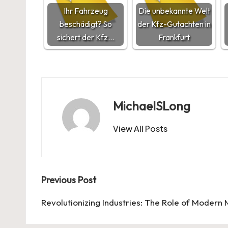
Ihr Fahrzeug
Die unbekannte Welt
beschädigt? So
der Kfz-Gutachten in
sichert der Kfz…
Frankfurt
MichaelSLong
View All Posts
Post
Previous Post
navigation
Revolutionizing Industries: The Role of Modern 