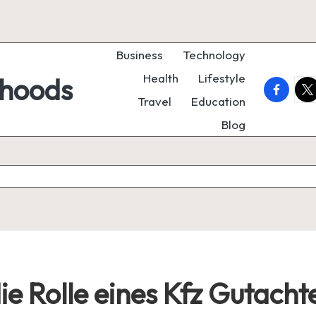
Business
Technology
Health
Lifestyle
rhoods
faceboo
twi
Travel
Education
Blog
 die Rolle eines Kfz Gutacht