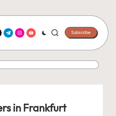
k.com
tter.com
t.me
instagram.com
youtube.com
Subscribe
ers in Frankfurt