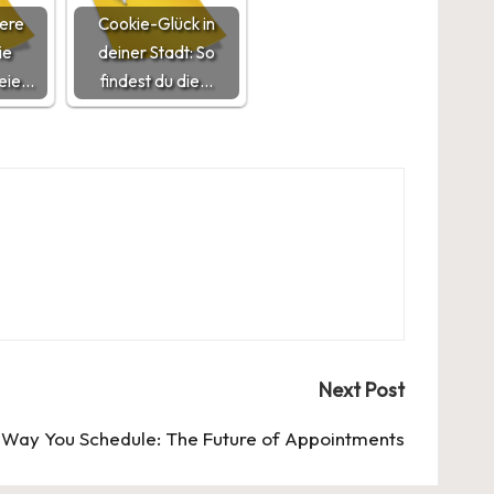
here
Cookie-Glück in
ie
deiner Stadt: So
reie…
findest du die…
Next Post
e Way You Schedule: The Future of Appointments