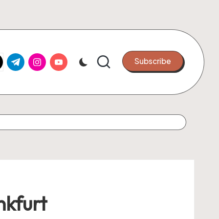
k.com
tter.com
t.me
instagram.com
youtube.com
Subscribe
nkfurt