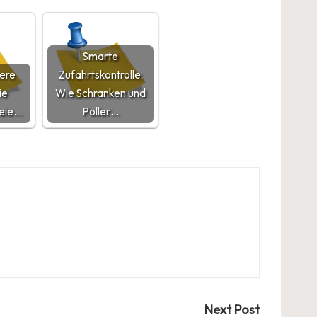
Smarte
here
Zufahrtskontrolle:
ie
Wie Schranken und
reie…
Poller…
Next Post