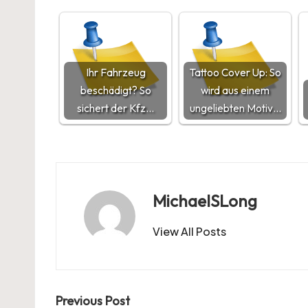
Ihr Fahrzeug
Tattoo Cover Up: So
beschädigt? So
wird aus einem
sichert der Kfz…
ungeliebten Motiv…
MichaelSLong
View All Posts
Post
Previous Post