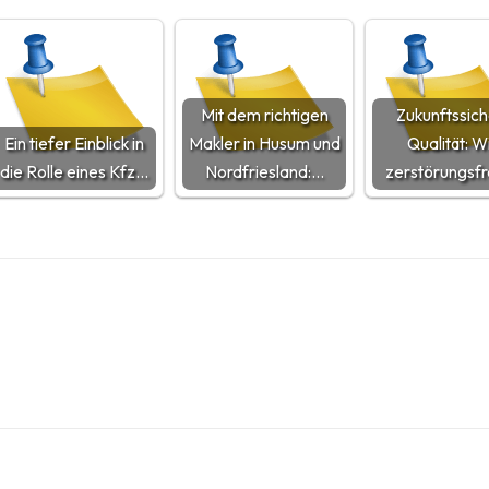
Mit dem richtigen
Zukunftssic
Ein tiefer Einblick in
Makler in Husum und
Qualität: W
die Rolle eines Kfz…
Nordfriesland:…
zerstörungsf