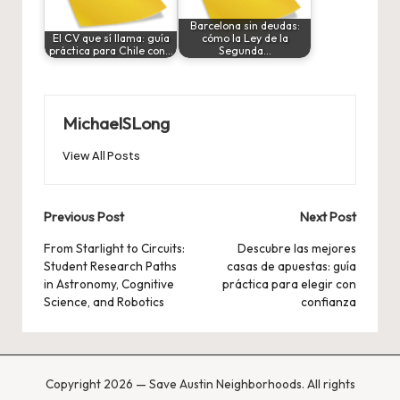
Barcelona sin deudas:
El CV que sí llama: guía
cómo la Ley de la
práctica para Chile con…
Segunda…
MichaelSLong
View All Posts
Post
Previous Post
Next Post
navigation
From Starlight to Circuits:
Descubre las mejores
Student Research Paths
casas de apuestas: guía
in Astronomy, Cognitive
práctica para elegir con
Science, and Robotics
confianza
Copyright 2026 — Save Austin Neighborhoods. All rights