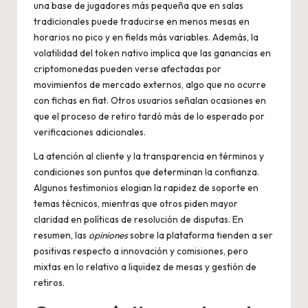
una base de jugadores más pequeña que en salas
tradicionales puede traducirse en menos mesas en
horarios no pico y en fields más variables. Además, la
volatilidad del token nativo implica que las ganancias en
criptomonedas pueden verse afectadas por
movimientos de mercado externos, algo que no ocurre
con fichas en fiat. Otros usuarios señalan ocasiones en
que el proceso de retiro tardó más de lo esperado por
verificaciones adicionales.
La atención al cliente y la transparencia en términos y
condiciones son puntos que determinan la confianza.
Algunos testimonios elogian la rapidez de soporte en
temas técnicos, mientras que otros piden mayor
claridad en políticas de resolución de disputas. En
resumen, las
opiniones
sobre la plataforma tienden a ser
positivas respecto a innovación y comisiones, pero
mixtas en lo relativo a liquidez de mesas y gestión de
retiros.