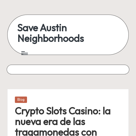
Skip
to
Save Austin
content
Neighborhoods
Advocating
Austin
and
exploring
everything
Posted
Blog
in
Crypto Slots Casino: la
nueva era de las
tragamonedas con