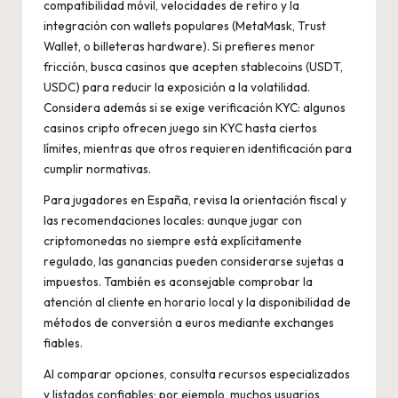
compatibilidad móvil, velocidades de retiro y la
integración con wallets populares (MetaMask, Trust
Wallet, o billeteras hardware). Si prefieres menor
fricción, busca casinos que acepten stablecoins (USDT,
USDC) para reducir la exposición a la volatilidad.
Considera además si se exige verificación KYC: algunos
casinos cripto ofrecen juego sin KYC hasta ciertos
límites, mientras que otros requieren identificación para
cumplir normativas.
Para jugadores en España, revisa la orientación fiscal y
las recomendaciones locales: aunque jugar con
criptomonedas no siempre está explícitamente
regulado, las ganancias pueden considerarse sujetas a
impuestos. También es aconsejable comprobar la
atención al cliente en horario local y la disponibilidad de
métodos de conversión a euros mediante exchanges
fiables.
Al comparar opciones, consulta recursos especializados
y listados confiables; por ejemplo, muchos usuarios