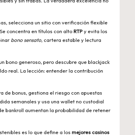
sibles y sin trabas. La verdadera excelencia no
s, selecciona un sitio con verificación flexible
e concentra en títulos con alto
RTP
y evita los
binar
bono sensato
, cartera estable y lectura
ta un bono generoso, pero descubre que blackjack
do real. La lección: entender la contribución
ra de bonus, gestiona el riesgo con apuestas
rdida semanales y usa una wallet no custodial
de bankroll aumentan la probabilidad de retener
tenibles es lo que define a los
mejores casinos