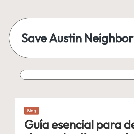
Skip
to
content
Save Austin Neighbo
Advocating
Austin
and
exploring
everything
Posted
Blog
in
Guía esencial para d