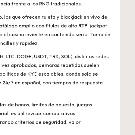
cia frente a los RNG tradicionales.
 los que ofrecen ruleta y blackjack en vivo de
catálogo amplio con títulos de alto
RTP
, jackpot
el casino invierte en contenido serio. También
cillez y rapidez.
H, LTC, DOGE, USDT, TRX, SOL), distintas redes
na vez aprobados; demoras repetidas suelen
olíticas de KYC escalables, donde solo se
rte 24/7 en español, con tiempos de respuesta
glas de bonos, límites de apuesta, juegos
rial, es útil revisar comparativas
rando criterios de seguridad, valor