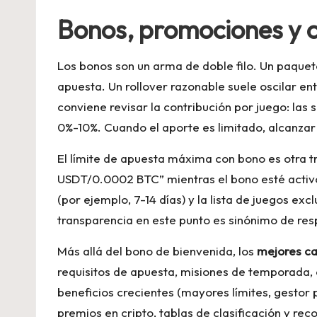
Bonos, promociones y c
Los bonos son un arma de doble filo. Un paquete 
apuesta. Un rollover razonable suele oscilar en
conviene revisar la contribución por juego: las 
0%-10%. Cuando el aporte es limitado, alcanzar e
El límite de apuesta máxima con bono es otra 
USDT/0.0002 BTC” mientras el bono esté activo 
(por ejemplo, 7-14 días) y la lista de juegos ex
transparencia en este punto es sinónimo de res
Más allá del bono de bienvenida, los
mejores ca
requisitos de apuesta, misiones de temporada, 
beneficios crecientes (mayores límites, gestor p
premios en cripto, tablas de clasificación y 