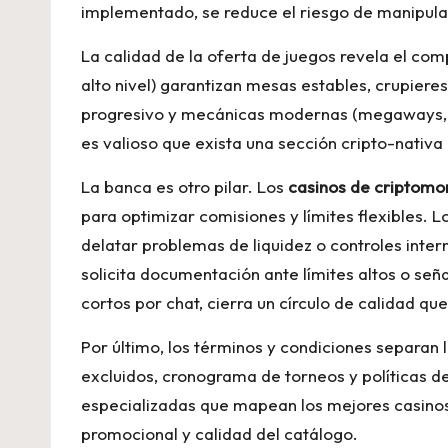
implementado, se reduce el riesgo de manipulac
La calidad de la oferta de juegos revela el com
alto nivel) garantizan mesas estables, crupiere
progresivo y mecánicas modernas (megaways, co
es valioso que exista una sección cripto-nativa 
La banca es otro pilar. Los
casinos de criptom
para optimizar comisiones y límites flexibles.
delatar problemas de liquidez o controles inte
solicita documentación ante límites altos o señ
cortos por chat, cierra un círculo de calidad que
Por último, los términos y condiciones separan l
excluidos, cronograma de torneos y políticas de 
especializadas que mapean
los mejores casin
promocional y calidad del catálogo.