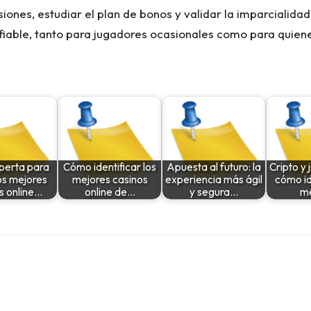
siones, estudiar el plan de bonos y validar la imparcialid
fiable, tanto para jugadores ocasionales como para quien
perta para
Cómo identificar los
Apuesta al futuro: la
Cripto y 
los mejores
mejores casinos
experiencia más ágil
cómo id
s online…
online de…
y segura…
m