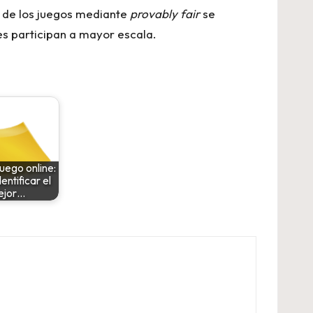
ad de los juegos mediante
provably fair
se
es participan a mayor escala.
juego online:
entificar el
ejor…