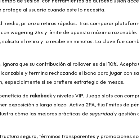
y tiempo de sesión, con herramientas de autoexclusión acce
o protege al usuario cuando este lo necesita.
ad media, prioriza retiros rápidos. Tras comparar plataforma
con wagering 25x y límite de apuesta máxima razonable. S
, solicita el retiro y lo recibe en minutos. La clave fue com
o
, ignora que su contribución al rollover es del 10%. Acep
alcanzable y termina rechazando el bono para jugar con sal
, especialmente si se prefiere estrategia de mesas.
 beneficia de
rakeback
y niveles VIP. Juega slots con comp
 exposición a largo plazo. Activa 2FA, fija límites de pé
 ilustra cómo las mejores prácticas de
seguridad
y gestión 
structura segura, términos transparentes y promociones sos