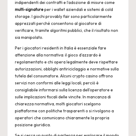
indipendenti dei contratti e l’adozione di misure come
multi-signature
per i wallet aziendali e sistemi di cold
storage. I giochi provably fair sono particolarmente
apprezzati perché consentono al giocatore di
verificare, tramite algoritmi pubblici, che il risultato non
sia manipolato.
Per i giocatori residenti in Italia è essenziale fare
attenzione alla normativa: il gioco d’azzardo è
regolamentato e chi opera legalmente deve rispettare
autorizzazioni, obblighi antiriciclaggio e normative sulla
tutela del consumatore. Alcuni crypto casino offrono
servizi non conformi alle leggi locali, perciò è
consigliabile informarsi sulla licenza dell’operatore e
sulle implicazioni fiscali delle vincite. In mancanza di
chiarezza normativa, molti giocatori scelgono
piattaforme con politiche trasparenti o si rivolgono a
operatori che comunicano chiaramente la propria
posizione giuridica.
Se si cerca un punto di partenza per esplorare il mondo