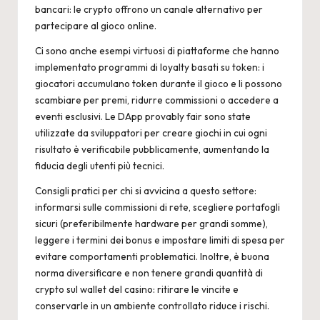
bancari: le crypto offrono un canale alternativo per
partecipare al gioco online.
Ci sono anche esempi virtuosi di piattaforme che hanno
implementato programmi di loyalty basati su token: i
giocatori accumulano token durante il gioco e li possono
scambiare per premi, ridurre commissioni o accedere a
eventi esclusivi. Le DApp provably fair sono state
utilizzate da sviluppatori per creare giochi in cui ogni
risultato è verificabile pubblicamente, aumentando la
fiducia degli utenti più tecnici.
Consigli pratici per chi si avvicina a questo settore:
informarsi sulle commissioni di rete, scegliere portafogli
sicuri (preferibilmente hardware per grandi somme),
leggere i termini dei bonus e impostare limiti di spesa per
evitare comportamenti problematici. Inoltre, è buona
norma diversificare e non tenere grandi quantità di
crypto sul wallet del casino: ritirare le vincite e
conservarle in un ambiente controllato riduce i rischi.