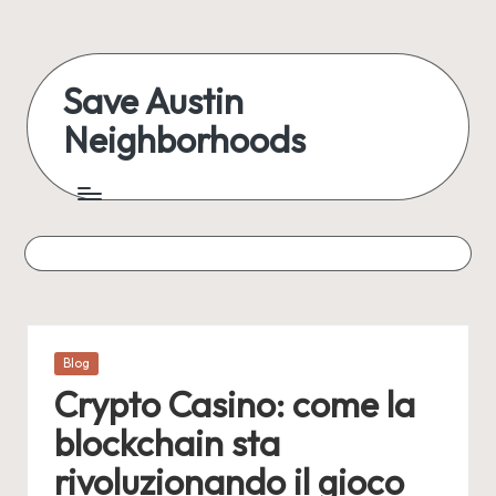
Skip
to
Save Austin
content
Neighborhoods
Advocating
Austin
and
exploring
everything
Posted
Blog
in
Crypto Casino: come la
blockchain sta
rivoluzionando il gioco