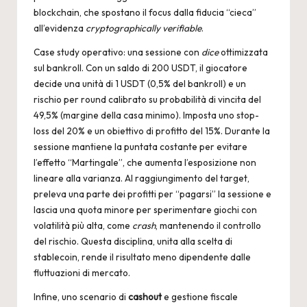
blockchain, che spostano il focus dalla fiducia “cieca”
all’evidenza
cryptographically verifiable
.
Case study operativo: una sessione con
dice
ottimizzata
sul bankroll. Con un saldo di 200 USDT, il giocatore
decide una unità di 1 USDT (0,5% del bankroll) e un
rischio per round calibrato su probabilità di vincita del
49,5% (margine della casa minimo). Imposta uno stop-
loss del 20% e un obiettivo di profitto del 15%. Durante la
sessione mantiene la puntata costante per evitare
l’effetto “Martingale”, che aumenta l’esposizione non
lineare alla varianza. Al raggiungimento del target,
preleva una parte dei profitti per “pagarsi” la sessione e
lascia una quota minore per sperimentare giochi con
volatilità più alta, come
crash
, mantenendo il controllo
del rischio. Questa disciplina, unita alla scelta di
stablecoin, rende il risultato meno dipendente dalle
fluttuazioni di mercato.
Infine, uno scenario di
cashout
e gestione fiscale