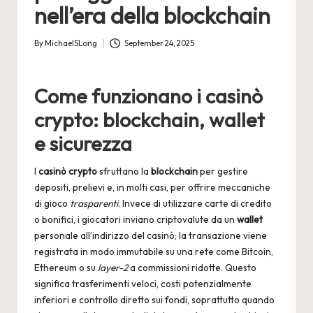
nell’era della blockchain
By
MichaelSLong
September 24, 2025
Posted
by
Come funzionano i casinò
crypto: blockchain, wallet
e sicurezza
I
casinò crypto
sfruttano la
blockchain
per gestire
depositi, prelievi e, in molti casi, per offrire meccaniche
di gioco
trasparenti
. Invece di utilizzare carte di credito
o bonifici, i giocatori inviano criptovalute da un
wallet
personale all’indirizzo del casinò; la transazione viene
registrata in modo immutabile su una rete come Bitcoin,
Ethereum o su
layer-2
a commissioni ridotte. Questo
significa trasferimenti veloci, costi potenzialmente
inferiori e controllo diretto sui fondi, soprattutto quando