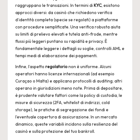
raggruppano le transazioni. In termini di
KYC
, esistono
approcci diversi: da casinò che richiedono verifica
d’identità completa (specie se regolati) a piattaforme
con procedure semplificate. Una verifica robusta aiuta
su limiti di prelievo elevati e tutela anti-frode, mentre
flussi più leggeri puntano su rapidità e privacy. È
fondamentale leggere i dettagli su soglie, controlli AML e
tempi medi di elaborazione dei pagamenti.
Infine, l’aspetto
regolatorio
non è uniforme. Alcuni
operatori hanno licenze internazionali (ad esempio
Curaçao o Malta) e applicano protocolli di auditing; altri
operano in giurisdizioni meno note. Prima di depositare,
è prudente valutare fattori come la policy di custodia, le
misure di sicurezza (2FA, whitelist di indirizzi, cold
storage), le pratiche di segregazione dei fondi e
l’eventuale copertura di assicurazione. In un mercato
dinamico, queste variabili incidono sulla resilienza del
casinò e sulla protezione del tuo bankroll.