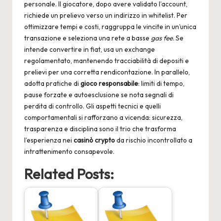
personale. Il giocatore, dopo avere validato l’account,
richiede un prelievo verso un indirizzo in whitelist. Per
ottimizzare tempi e costi, raggruppa le vincite in un’unica
transazione e seleziona una rete a basse
gas fee
. Se
intende convertire in fiat, usa un exchange
regolamentato, mantenendo tracciabilità di depositi e
prelievi per una corretta rendicontazione. In parallelo,
adotta pratiche di
gioco responsabile
: limiti di tempo,
pause forzate e autoesclusione se nota segnali di
perdita di controllo. Gli aspetti tecnici e quelli
comportamentali si rafforzano a vicenda: sicurezza,
trasparenza e disciplina sono il trio che trasforma
l’esperienza nei
casinò crypto
da rischio incontrollato a
intrattenimento consapevole.
Related Posts: